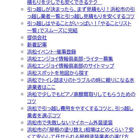
積もりを少しでも安くできるテク
引っ越しが決まったら、まず見積もり！浜松市の引
っ越し業者一覧と引っ越し見積もりを安くするコツ
引っ越しはやることがいっぱい！「やることリスト
一覧」でスムーズに完結
提供会社
新着記事
浜松イベント・催事登録
浜松エンジョイ情報倶楽部・ライター募集
浜松エンジョイ情報倶楽部のサイトマップ
浜松スポットを地図から探す
浜松でトイレ詰まりのトラブルの時に頼りになる水
道業者はここ
浜松で少しでもピアノ高額買取りしてもらうための
コツ
浜松で引っ越し費用をやすくするコツと、引っ越し
業者を選ぶコツ
浜松市で失敗しないマイホーム外装塗装
浜松市の「屋根の塗り替え」相場はどのくらい？安
くて安心して任せられる屋根塗装業者の選び方