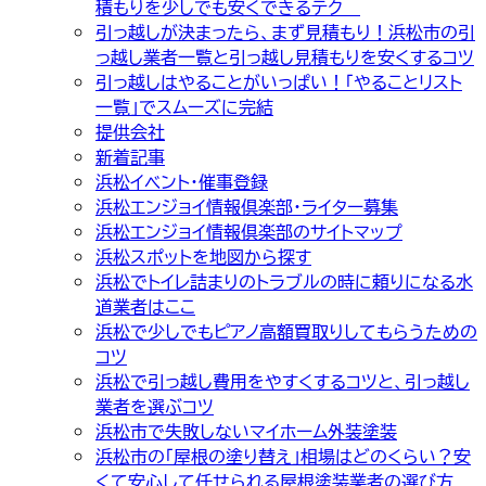
積もりを少しでも安くできるテク
引っ越しが決まったら、まず見積もり！浜松市の引
っ越し業者一覧と引っ越し見積もりを安くするコツ
引っ越しはやることがいっぱい！「やることリスト
一覧」でスムーズに完結
提供会社
新着記事
浜松イベント・催事登録
浜松エンジョイ情報倶楽部・ライター募集
浜松エンジョイ情報倶楽部のサイトマップ
浜松スポットを地図から探す
浜松でトイレ詰まりのトラブルの時に頼りになる水
道業者はここ
浜松で少しでもピアノ高額買取りしてもらうための
コツ
浜松で引っ越し費用をやすくするコツと、引っ越し
業者を選ぶコツ
浜松市で失敗しないマイホーム外装塗装
浜松市の「屋根の塗り替え」相場はどのくらい？安
くて安心して任せられる屋根塗装業者の選び方