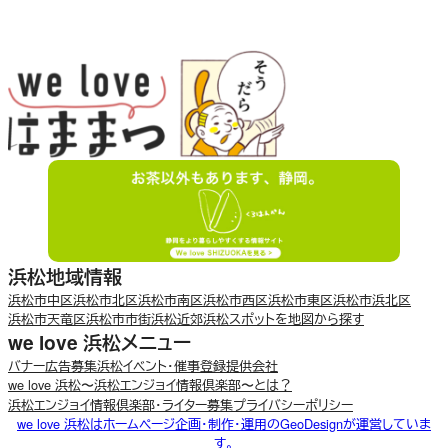
浜松地域情報
浜松市中区
浜松市北区
浜松市南区
浜松市西区
浜松市東区
浜松市浜北区
浜松市天竜区
浜松市市街
浜松近郊
浜松スポットを地図から探す
we love 浜松メニュー
バナー広告募集
浜松イベント・催事登録
提供会社
we love 浜松〜浜松エンジョイ情報倶楽部〜とは？
浜松エンジョイ情報倶楽部・ライター募集
プライバシーポリシー
we love 浜松はホームページ企画・制作・運用のGeoDesignが運営していま
す。