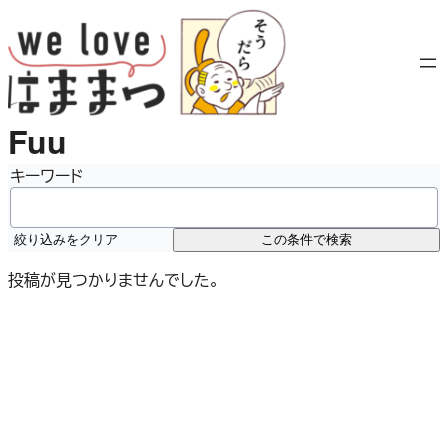
内
容
を
ス
キ
Fuu
ッ
プ
キーワード
絞り込みをクリア
この条件で検索
投稿が見つかりませんでした。