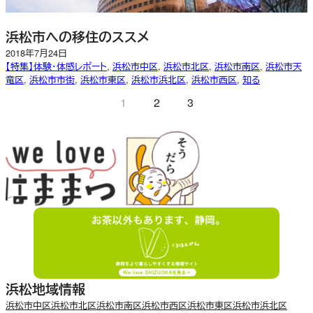
浜松市への移住のススメ
2018年7月24日
【特集】体験・体感レポート
, 
浜松市中区
, 
浜松市北区
, 
浜松市南区
, 
浜松市天
竜区
, 
浜松市市街
, 
浜松市東区
, 
浜松市浜北区
, 
浜松市西区
, 
知る
1
2
3
浜松地域情報
浜松市中区
浜松市北区
浜松市南区
浜松市西区
浜松市東区
浜松市浜北区