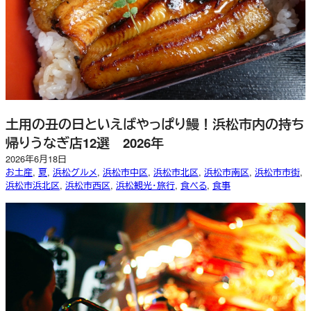
土用の丑の日といえばやっぱり鰻！浜松市内の持ち
帰りうなぎ店12選 2026年
2026年6月18日
お土産
, 
夏
, 
浜松グルメ
, 
浜松市中区
, 
浜松市北区
, 
浜松市南区
, 
浜松市市街
, 
浜松市浜北区
, 
浜松市西区
, 
浜松観光・旅行
, 
食べる
, 
食事