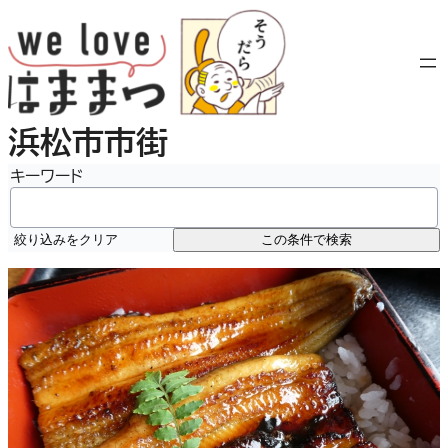
内
容
を
ス
キ
浜松市市街
ッ
プ
キーワード
絞り込みをクリア
この条件で検索