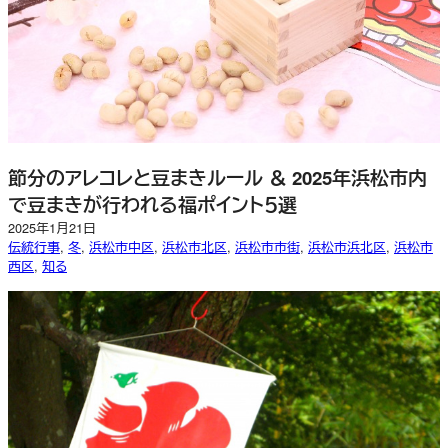
節分のアレコレと豆まきルール ＆ 2025年浜松市内
で豆まきが行われる福ポイント５選
2025年1月21日
伝統行事
, 
冬
, 
浜松市中区
, 
浜松市北区
, 
浜松市市街
, 
浜松市浜北区
, 
浜松市
西区
, 
知る