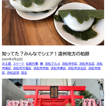
知ってた？みんなでシェア！遠州地方の柏餅
2024年4月22日
お土産
, 
スイーツ
, 
伝統行事
, 
春
, 
浜松グルメ
, 
浜松市中区
, 
浜松市北区
, 
浜松
市南区
, 
浜松市天竜区
, 
浜松市市街
, 
浜松市東区
, 
浜松市浜北区
, 
浜松市西
区
, 
浜松近郊
, 
知る