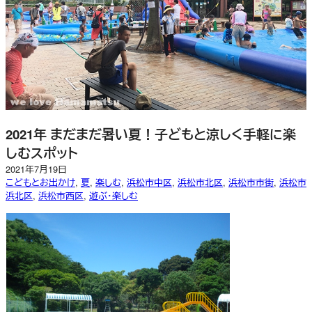
2021年 まだまだ暑い夏！子どもと涼しく手軽に楽
しむスポット
2021年7月19日
こどもとお出かけ
, 
夏
, 
楽しむ
, 
浜松市中区
, 
浜松市北区
, 
浜松市市街
, 
浜松市
浜北区
, 
浜松市西区
, 
遊ぶ・楽しむ