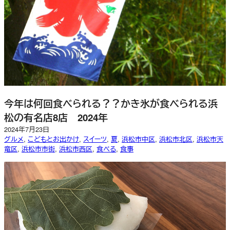
今年は何回食べられる？？かき氷が食べられる浜
松の有名店8店 2024年
2024年7月23日
グルメ
, 
こどもとお出かけ
, 
スイーツ
, 
夏
, 
浜松市中区
, 
浜松市北区
, 
浜松市天
竜区
, 
浜松市市街
, 
浜松市西区
, 
食べる
, 
食事