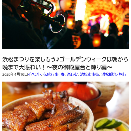
浜松まつりを楽しもう♪ゴールデンウィークは朝から
晩まで大賑わい！〜夜の御殿屋台と練り編〜
2026年4月16日
イベント
, 
伝統行事
, 
春
, 
楽しむ
, 
浜松市市街
, 
浜松観光・旅行