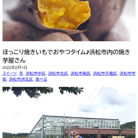
ほっこり焼きいもでおやつタイム♪浜松市内の焼き
芋屋さん
2022年2月1日
スイーツ
, 
冬
, 
浜松市中区
, 
浜松市北区
, 
浜松市南区
, 
浜松市天竜区
, 
浜松市市
街
, 
浜松市浜北区
, 
食べる