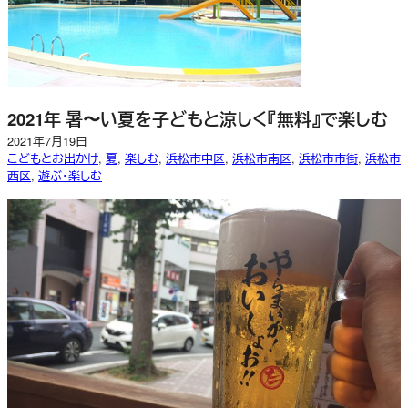
2021年 暑〜い夏を子どもと涼しく『無料』で楽しむ
2021年7月19日
こどもとお出かけ
, 
夏
, 
楽しむ
, 
浜松市中区
, 
浜松市南区
, 
浜松市市街
, 
浜松市
西区
, 
遊ぶ・楽しむ