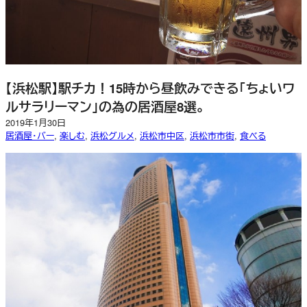
【浜松駅】駅チカ！15時から昼飲みできる「ちょいワ
ルサラリーマン」の為の居酒屋8選。
2019年1月30日
居酒屋・バー
, 
楽しむ
, 
浜松グルメ
, 
浜松市中区
, 
浜松市市街
, 
食べる