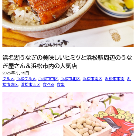
浜名湖うなぎの美味しいヒミツと浜松駅周辺のうな
ぎ屋さん＆浜松市内の人気店
2025年7月15日
グルメ
, 
浜松グルメ
, 
浜松市中区
, 
浜松市北区
, 
浜松市南区
, 
浜松市市街
, 
浜
松市東区
, 
浜松市西区
, 
食べる
, 
食事