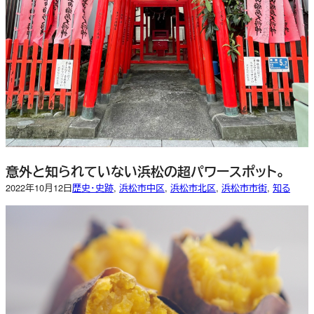
意外と知られていない浜松の超パワースポット。
2022年10月12日
歴史・史跡
, 
浜松市中区
, 
浜松市北区
, 
浜松市市街
, 
知る