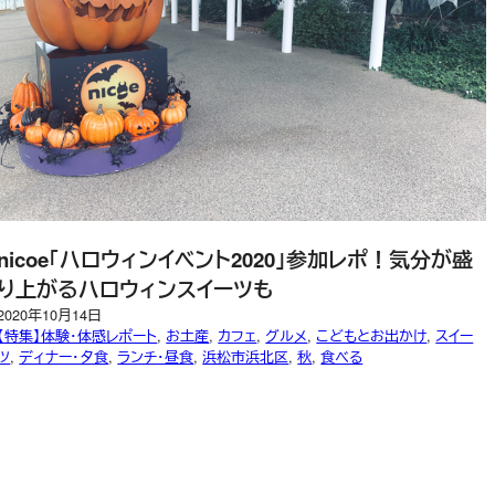
nicoe「ハロウィンイベント2020」参加レポ！気分が盛
り上がるハロウィンスイーツも
2020年10月14日
【特集】体験・体感レポート
, 
お土産
, 
カフェ
, 
グルメ
, 
こどもとお出かけ
, 
スイー
ツ
, 
ディナー・夕食
, 
ランチ・昼食
, 
浜松市浜北区
, 
秋
, 
食べる