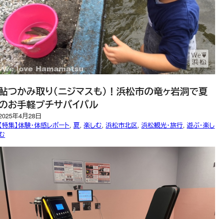
鮎つかみ取り（ニジマスも）！浜松市の竜ヶ岩洞で夏
のお手軽プチサバイバル
2025年4月28日
【特集】体験・体感レポート
, 
夏
, 
楽しむ
, 
浜松市北区
, 
浜松観光・旅行
, 
遊ぶ・楽し
む