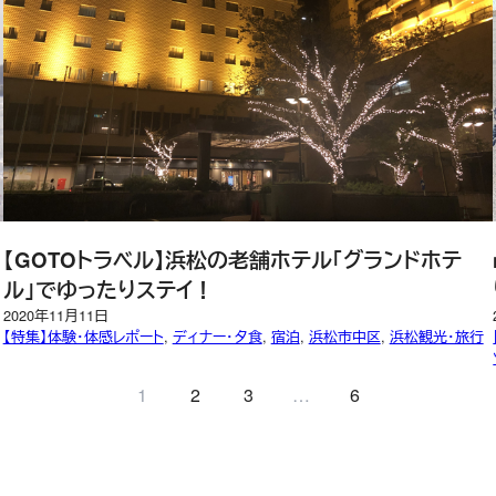
【GOTOトラベル】浜松の老舗ホテル「グランドホテ
ル」でゆったりステイ！
2020年11月11日
【特集】体験・体感レポート
, 
ディナー・夕食
, 
宿泊
, 
浜松市中区
, 
浜松観光・旅行
1
2
3
…
6