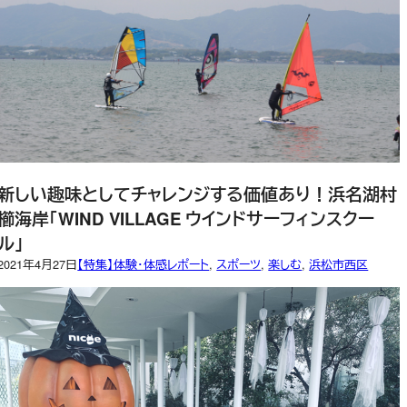
新しい趣味としてチャレンジする価値あり！浜名湖村
櫛海岸「WIND VILLAGE ウインドサーフィンスクー
ル」
2021年4月27日
【特集】体験・体感レポート
, 
スポーツ
, 
楽しむ
, 
浜松市西区