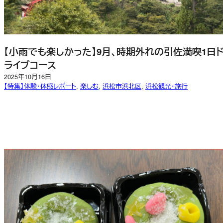
【小雨でも楽しかった】9月、時期外れの引佐満喫1日
ライブコース
2025年10月16日
【特集】体験・体感レポート
, 
楽しむ
, 
浜松市浜北区
, 
浜松観光・旅行