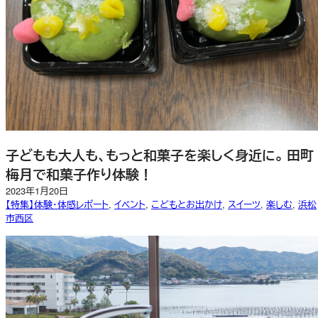
子どもも大人も、もっと和菓子を楽しく身近に。 田町
梅月で和菓子作り体験！
2023年1月20日
【特集】体験・体感レポート
, 
イベント
, 
こどもとお出かけ
, 
スイーツ
, 
楽しむ
, 
浜松
市西区