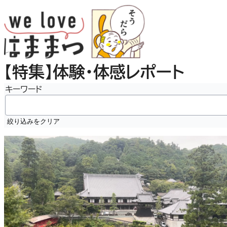
内
容
を
ス
キ
【特集】体験・体感レポート
ッ
プ
キーワード
絞り込みをクリア