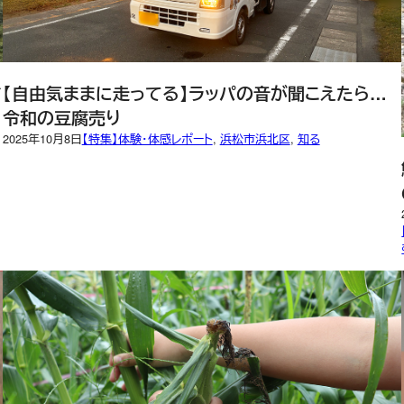
ド
【自由気ままに走ってる】ラッパの音が聞こえたら…
令和の豆腐売り
2025年10月8日
【特集】体験・体感レポート
, 
浜松市浜北区
, 
知る