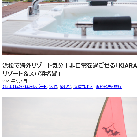
浜松で海外リゾート気分！非日常を過ごせる「KIAR
リゾート＆スパ浜名湖」
2021年7月9日
【特集】体験・体感レポート
, 
宿泊
, 
楽しむ
, 
浜松市北区
, 
浜松観光・旅行