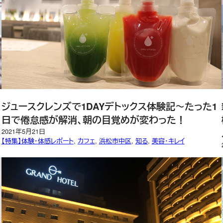
ジュースクレンズで1DAYデトックス体験記～たった1
A
日で倦怠感が解消、朝の目覚めが変わった！
2021年5月21日
【特集】体験・体感レポート
, 
カフェ
, 
浜松市中区
, 
知る
, 
美容・キレイ