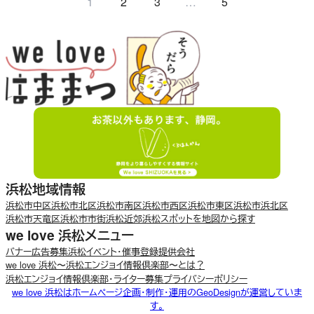
1
2
3
…
5
浜松地域情報
浜松市中区
浜松市北区
浜松市南区
浜松市西区
浜松市東区
浜松市浜北区
浜松市天竜区
浜松市市街
浜松近郊
浜松スポットを地図から探す
we love 浜松メニュー
バナー広告募集
浜松イベント・催事登録
提供会社
we love 浜松〜浜松エンジョイ情報倶楽部〜とは？
浜松エンジョイ情報倶楽部・ライター募集
プライバシーポリシー
we love 浜松はホームページ企画・制作・運用のGeoDesignが運営していま
す。