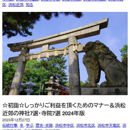
区
, 
浜松近郊
, 
知る
☆初詣☆しっかりご利益を頂くためのマナー＆浜松
近郊の神社7選・寺院7選 2024年版
2023年12月27日
伝統行事
, 
冬
, 
学ぶ
, 
歴史・史跡
, 
浜松市中区
, 
浜松市北区
, 
浜松市天竜区
, 
浜