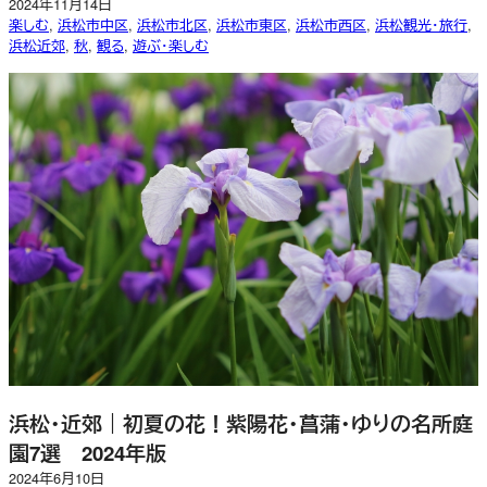
2024年11月14日
楽しむ
, 
浜松市中区
, 
浜松市北区
, 
浜松市東区
, 
浜松市西区
, 
浜松観光・旅行
, 
浜松近郊
, 
秋
, 
観る
, 
遊ぶ・楽しむ
浜松・近郊｜初夏の花！紫陽花・菖蒲・ゆりの名所庭
園7選 2024年版
2024年6月10日