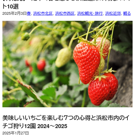
ト10選
2025年2月3日
春
, 
浜松市北区
, 
浜松市西区
, 
浜松観光・旅行
, 
浜松近郊
, 
観る
美味しいいちごを楽しむ７つの心得と浜松市内のイ
チゴ狩り12園 2024～2025
2025年1月27日