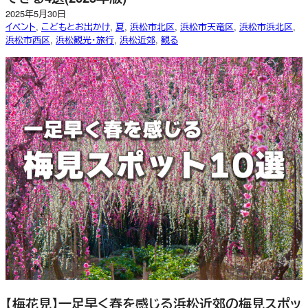
2025年5月30日
イベント
, 
こどもとお出かけ
, 
夏
, 
浜松市北区
, 
浜松市天竜区
, 
浜松市浜北区
, 
浜松市西区
, 
浜松観光・旅行
, 
浜松近郊
, 
観る
【梅花見】一足早く春を感じる浜松近郊の梅見スポッ