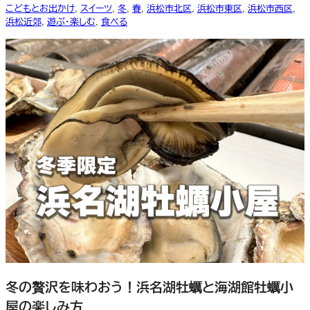
こどもとお出かけ
, 
スイーツ
, 
冬
, 
春
, 
浜松市北区
, 
浜松市東区
, 
浜松市西区
, 
浜松近郊
, 
遊ぶ・楽しむ
, 
食べる
冬の贅沢を味わおう！浜名湖牡蠣と海湖館牡蠣小
屋の楽しみ方