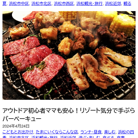
夏
, 
浜松市中区
, 
浜松市北区
, 
浜松市西区
, 
浜松観光・旅行
, 
浜松近郊
, 
観る
アウトドア初心者ママも安心！リゾート気分で手ぶら
バーベーキュー
2024年4月24日
こどもとお出かけ
, 
たまにいくならこんな店
, 
ランチ・昼食
, 
楽しむ
, 
浜松の四
季
, 
浜松市北区
, 
浜松観光・旅行
, 
浜松近郊
, 
遊ぶ・楽しむ
, 
食べる
, 
食事