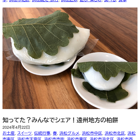
知ってた？みんなでシェア！遠州地方の柏餅
2024年4月22日
お土産
, 
スイーツ
, 
伝統行事
, 
春
, 
浜松グルメ
, 
浜松市中区
, 
浜松市北区
, 
浜松
市南区
, 
浜松市天竜区
, 
浜松市市街
, 
浜松市東区
, 
浜松市浜北区
, 
浜松市西