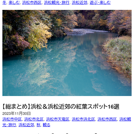
冬
, 
楽しむ
, 
浜松市西区
, 
浜松観光・旅行
, 
浜松近郊
, 
遊ぶ・楽しむ
【総まとめ】浜松＆浜松近郊の紅葉スポット16選
2023年11月30日
浜松市中区
, 
浜松市北区
, 
浜松市天竜区
, 
浜松市浜北区
, 
浜松市西区
, 
浜松観
光・旅行
, 
浜松近郊
, 
秋
, 
観る