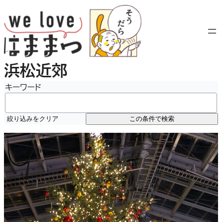
内
容
を
ス
キ
浜松近郊
ッ
プ
キーワード
絞り込みをクリア
この条件で検索