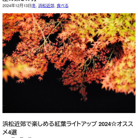
2024年12月13日
冬
, 
浜松近郊
, 
食べる
浜松近郊で楽しめる紅葉ライトアップ 2024☆オスス
メ4選