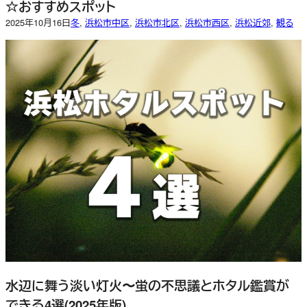
☆おすすめスポット
2025年10月16日
冬
, 
浜松市中区
, 
浜松市北区
, 
浜松市西区
, 
浜松近郊
, 
観る
水辺に舞う淡い灯火〜蛍の不思議とホタル鑑賞が
できる4選(2025年版)