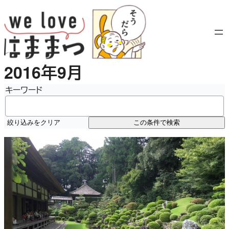
内
容
を
ス
キ
2016年9月
ッ
プ
キーワード
絞り込みをクリア
この条件で検索