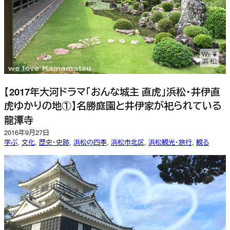
【2017年大河ドラマ「おんな城主 直虎」浜松・井伊直
虎ゆかりの地①】名勝庭園と井伊家が祀られている
龍潭寺
2016年9月27日
学ぶ
, 
文化
, 
歴史・史跡
, 
浜松の四季
, 
浜松市北区
, 
浜松観光・旅行
, 
観る