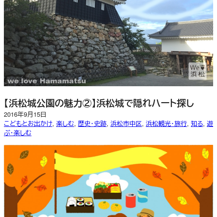
【浜松城公園の魅力②】浜松城で隠れハート探し
2016年9月15日
こどもとお出かけ
, 
楽しむ
, 
歴史・史跡
, 
浜松市中区
, 
浜松観光・旅行
, 
知る
, 
遊
ぶ・楽しむ