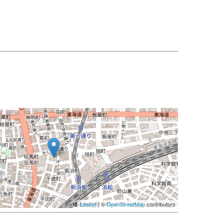
Leaflet
| ©
OpenStreetMap
contributors