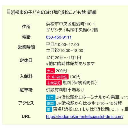
浜松市の子どもの遊び場「浜松こども館」詳細
浜松市中央区鍛治町100-1
住所
ザザシティ浜松中央館6・7階
電話
053-450-9111
平日/10:00~17:00
営業時間
土日祝/10:00~18:00
12月29日～1月1日
定休日
※他に臨時休館があります
200円
大人
入館料
100円
小・中・高校生
無料（保護者同伴）
未就学児
駐車場
併設有料駐車場あり
JR浜松駅北口ターミナルから乗車→1
バス
アクセス
JR浜松駅からは徒歩で10～15分程
電車
東名「浜松I.C.」または「浜松西I.C.」 → 車
車
URL
https://kodomokan.entetsuassist-dms.com/