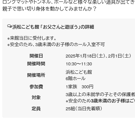
ロングマットやトンネル、ボールなど様々な楽しい道具が出てき
親子で思い切り身体を動かしてみませんか？
浜松こども館 「お父さんと遊ぼう」の詳細
※来館当日に受付します。
※安全のため、3歳未満のお子様のホール入室不可
開催日
2025年1月18日（土）、2月1日（土）
開催時間
10:30〜11:30
浜松こども館
開催場所
6階ホール
参加費
1家族 300円
3歳以上の未就学の子とその保護
対象
※安全のため
3歳未満のお子様はご
定員
25組（当日先着順）