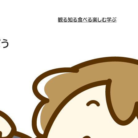
観る
知る
食べる
楽しむ
学ぶ
ぼう