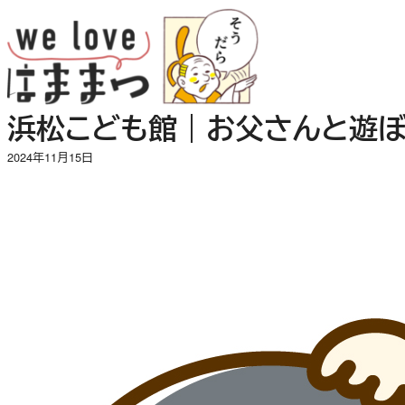
内
容
を
ス
キ
浜松こども館｜お父さんと遊
ッ
プ
2024年11月15日