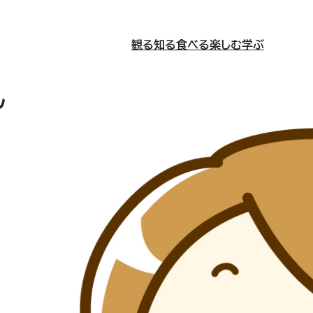
観る
知る
食べる
楽しむ
学ぶ
ん