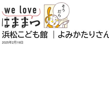
内
容
を
ス
キ
浜松こども館 ｜よみかたりさ
ッ
プ
2025年2月19日