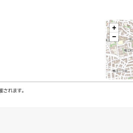
+
−
催されます。