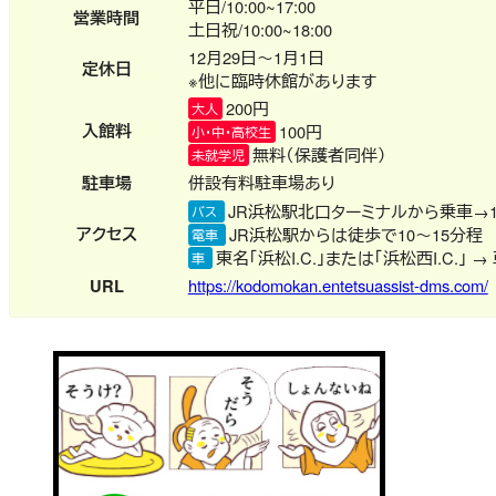
平日/10:00~17:00
営業時間
土日祝/10:00~18:00
12月29日～1月1日
定休日
※他に臨時休館があります
200円
大人
入館料
100円
小・中・高校生
無料（保護者同伴）
未就学児
駐車場
併設有料駐車場あり
JR浜松駅北口ターミナルから乗車→
バス
アクセス
JR浜松駅からは徒歩で10～15分程
電車
東名「浜松I.C.」または「浜松西I.C.」 → 
車
URL
https://kodomokan.entetsuassist-dms.com/