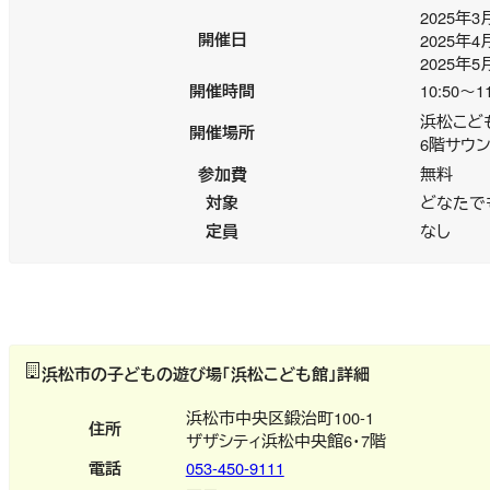
2025年3
開催日
2025年4
2025年5
開催時間
10:50～11
浜松こど
開催場所
6階サウ
参加費
無料
対象
どなたで
定員
なし
浜松市の子どもの遊び場「浜松こども館」詳細
浜松市中央区鍛治町100-1
住所
ザザシティ浜松中央館6・7階
電話
053-450-9111