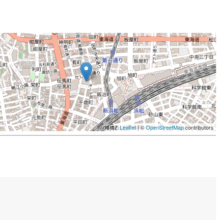
Leaflet
| ©
OpenStreetMap
contributors