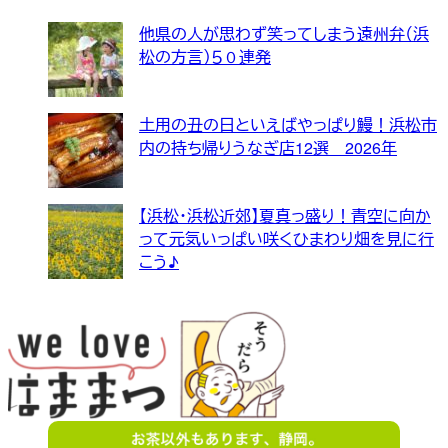
他県の人が思わず笑ってしまう遠州弁（浜
松の方言）５０連発
土用の丑の日といえばやっぱり鰻！浜松市
内の持ち帰りうなぎ店12選 2026年
【浜松・浜松近郊】夏真っ盛り！青空に向か
って元気いっぱい咲くひまわり畑を見に行
こう♪