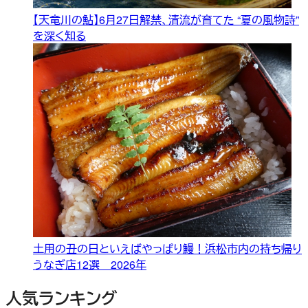
【天竜川の鮎】6月27日解禁、清流が育てた “夏の風物詩”
を深く知る
土用の丑の日といえばやっぱり鰻！浜松市内の持ち帰り
うなぎ店12選 2026年
人気ランキング