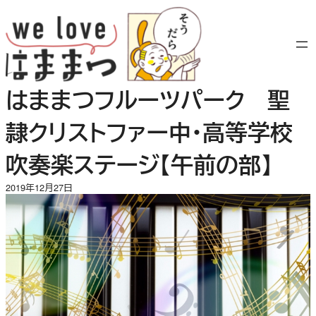
内
容
を
ス
キ
はままつフルーツパーク 聖
ッ
プ
隷クリストファー中・高等学校
吹奏楽ステージ【午前の部】
2019年12月27日