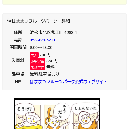
はままつフルーツパーク
詳細
住所
浜松市北区都田町4263-1
電話
053-428-5211
開園時間
9:00〜18:00
700円
大人
入園料
350円
小中学生
無料
未就学児
駐車場
無料駐車場あり
HP
はままつフルーツパーク公式ウェブサイト