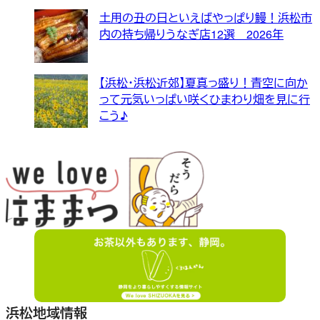
土用の丑の日といえばやっぱり鰻！浜松市
内の持ち帰りうなぎ店12選 2026年
【浜松・浜松近郊】夏真っ盛り！青空に向か
って元気いっぱい咲くひまわり畑を見に行
こう♪
浜松地域情報