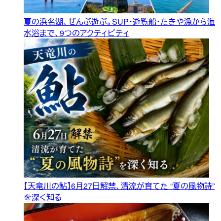
夏の浜名湖、ぜんぶ遊ぶ。SUP・遊覧船・たきや漁から海
水浴まで、9つのアクティビティ
【天竜川の鮎】6月27日解禁、清流が育てた “夏の風物詩”
を深く知る