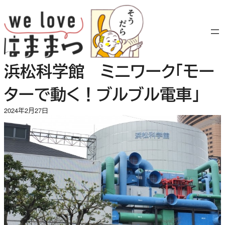
内
容
を
ス
キ
浜松科学館 ミニワーク「モー
ッ
プ
ターで動く！ブルブル電車」
2024年2月27日