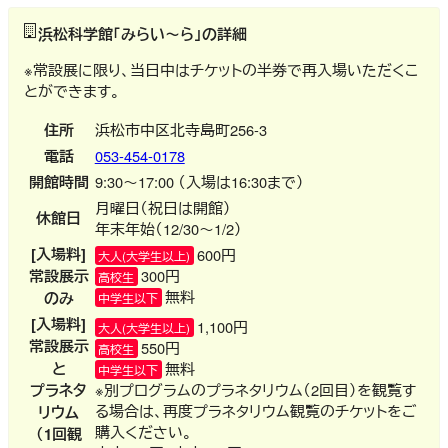
浜松科学館「みらい～ら」の詳細
※常設展に限り、当日中はチケットの半券で再入場いただくこ
とができます。
住所
浜松市中区北寺島町256-3
電話
053-454-0178
開館時間
9:30～17:00 （入場は16:30まで）
月曜日（祝日は開館）
休館日
年末年始（12/30～1/2）
[入場料]
600円
大人(大学生以上)
常設展示
300円
高校生
無料
のみ
中学生以下
[入場料]
1,100円
大人(大学生以上)
常設展示
550円
高校生
と
無料
中学生以下
プラネタ
※別プログラムのプラネタリウム（2回目）を観覧す
る場合は、再度プラネタリウム観覧のチケットをご
リウム
購入ください。
（1回観