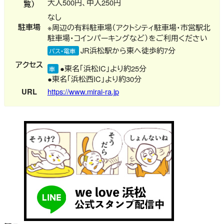
大人500円、中人250円
覧）
なし
駐車場
※周辺の有料駐車場（アクトシティ駐車場・市営駅北
駐車場・コインパーキングなど）をご利用ください
JR浜松駅から東へ徒歩約7分
バス・電車
アクセス
●東名「浜松IC」より約25分
車
●東名「浜松西IC」より約30分
URL
https://www.mirai-ra.jp