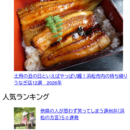
土用の丑の日といえばやっぱり鰻！浜松市内の持ち帰り
うなぎ店12選 2026年
人気ランキング
他県の人が思わず笑ってしまう遠州弁（浜
松の方言）５０連発