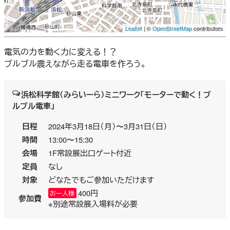
Leaflet
| ©
OpenStreetMap
contributors
電気の力を動く力に変える！？
ブルブル震えながら走る電車を作ろう。
浜松科学館（みらいーら）ミニワーク「モーターで動く！ブ
ルブル電車」
日程
2024年3月18日（月）〜3月31日（日）
時間
13:00〜15:30
会場
1F常設展出口ゲート付近
定員
なし
対象
どなたでもご参加いただけます
400円
お一人様
参加費
※別途常設展入場料が必要