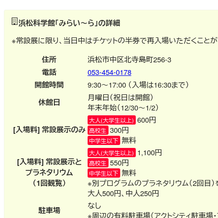
浜松科学館「みらい～ら」の詳細
※常設展に限り、当日中はチケットの半券で再入場いただくことが
住所
浜松市中区北寺島町256-3
電話
053-454-0178
開館時間
9:30～17:00 （入場は16:30まで）
月曜日（祝日は開館）
休館日
年末年始（12/30～1/2）
600円
大人(大学生以上)
[入場料] 常設展示のみ
300円
高校生
無料
中学生以下
1,100円
大人(大学生以上)
[入場料] 常設展示と
550円
高校生
プラネタリウム
無料
中学生以下
（1回観覧）
※別プログラムのプラネタリウム（2回目
大人500円、中人250円
なし
駐車場
※周辺の有料駐車場（アクトシティ駐車場