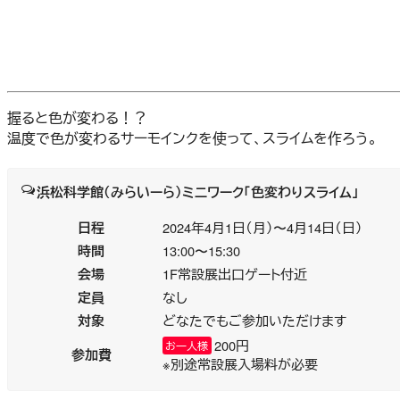
握ると色が変わる！？
温度で色が変わるサーモインクを使って、スライムを作ろう。
浜松科学館（みらいーら）ミニワーク「色変わりスライム」
日程
2024年4月1日（月）〜4月14日（日）
時間
13:00〜15:30
会場
1F常設展出口ゲート付近
定員
なし
対象
どなたでもご参加いただけます
200円
お一人様
参加費
※別途常設展入場料が必要