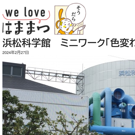
内
容
を
ス
キ
浜松科学館 ミニワーク「色変わ
ッ
プ
2024年2月27日