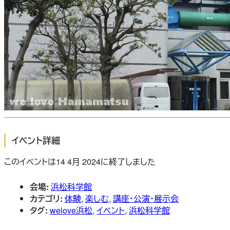
イベント詳細
このイベントは14 4月 2024に終了しました
会場:
浜松科学館
カテゴリ:
体験
,
楽しむ
,
講座・公演・展示会
タグ:
welove浜松
,
イベント
,
浜松科学館