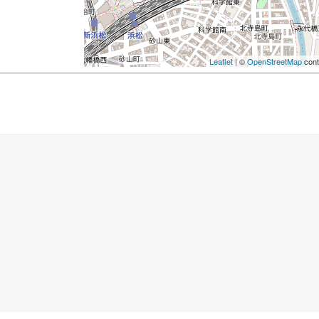
Leaflet
| ©
OpenStreetMap
cont