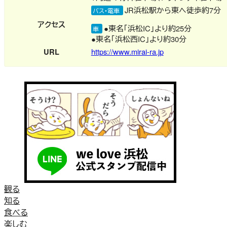
JR浜松駅から東へ徒歩約7分
バス・電車
アクセス
●東名「浜松IC」より約25分
車
●東名「浜松西IC」より約30分
URL
https://www.mirai-ra.jp
観る
知る
食べる
楽しむ