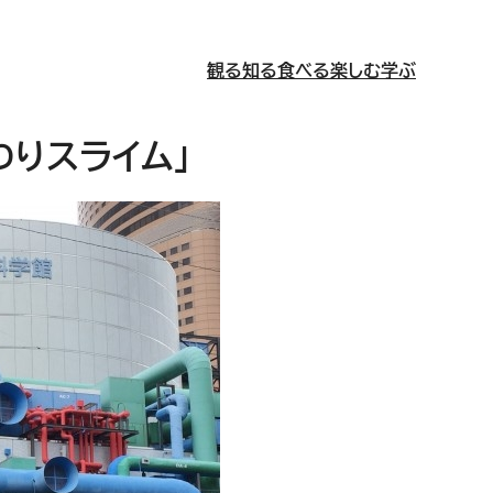
観る
知る
食べる
楽しむ
学ぶ
りスライム」