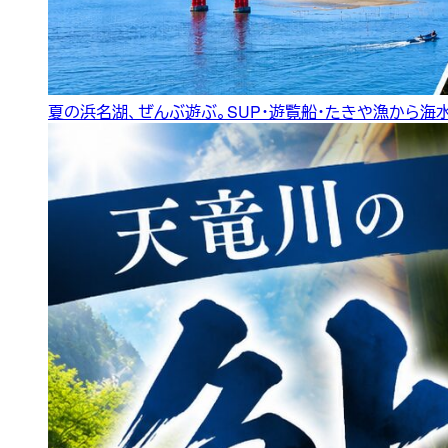
夏の浜名湖、ぜんぶ遊ぶ。SUP・遊覧船・たきや漁から海