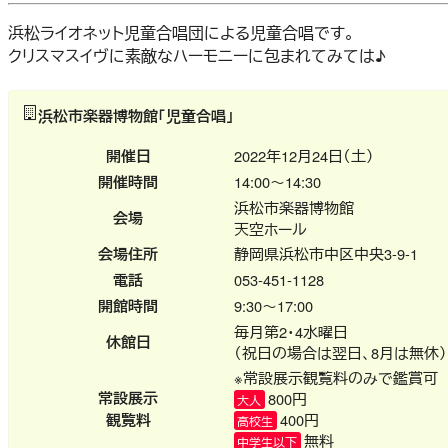
浜松ライオネット児童合唱団による児童合唱です。
クリスマスイヴに素敵なハーモニーに包まれてみては♪
浜松市楽器博物館「児童合唱」
開催日
2022年12月24日（土）
開催時間
14:00～14:30
浜松市楽器博物館
会場
天空ホール
会場住所
静岡県浜松市中区中央3-9-1
電話
053-451-1128
開館時間
9:30～17:00
毎月第2・4水曜日
休館日
（祝日の場合は翌日、8月は無休）
※常設展示観覧料のみで鑑賞可
常設展示
800円
大人
観覧料
400円
高校生
無料
中学生以下