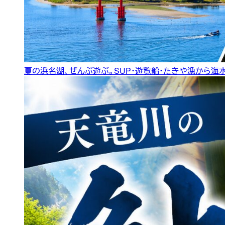
夏の浜名湖、ぜんぶ遊ぶ。SUP・遊覧船・たきや漁から海