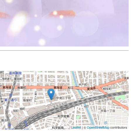
Leaflet
| ©
OpenStreetMap
contributors