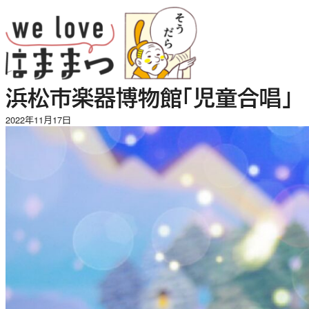
内
容
を
ス
キ
浜松市楽器博物館「児童合唱」
ッ
プ
2022年11月17日