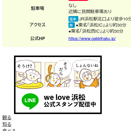
なし
駐車場
近隣に民間駐車場あり
JR浜松駅北口より徒歩10
電車
アクセス
●東名「浜松IC」より約30分
車
●東名「浜松西IC」より約30分
公式HP
https://www.gakkihaku.jp/
観る
知る
食べる