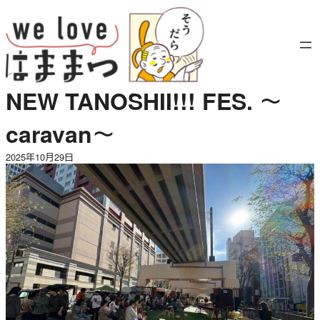
内
容
を
ス
キ
NEW TANOSHII!!! FES. ～
ッ
プ
caravan～
2025年10月29日