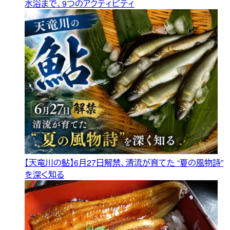
水浴まで、9つのアクティビティ
【天竜川の鮎】6月27日解禁、清流が育てた “夏の風物詩”
を深く知る