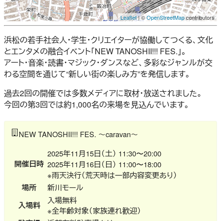
Leaflet
| ©
OpenStreetMap
contributors
浜松の若手社会人・学生・クリエイターが協働してつくる、文化
とエンタメの融合イベント「NEW TANOSHII!!! FES.」。
アート・音楽・読書・マジック・ダンスなど、多彩なジャンルが交
わる空間を通じて“新しい街の楽しみ方”を発信します。
過去2回の開催では多数メディアに取材・放送されました。
今回の第3回では約1,000名の来場を見込んでいます。
NEW TANOSHII!!! FES. ～caravan～
2025年11月15日（土） 11:30〜20:00
開催日時
2025年11月16日（日） 11:00〜18:00
※雨天決行（荒天時は一部内容変更あり）
場所
新川モール
入場無料
入場料
※全年齢対象（家族連れ歓迎）