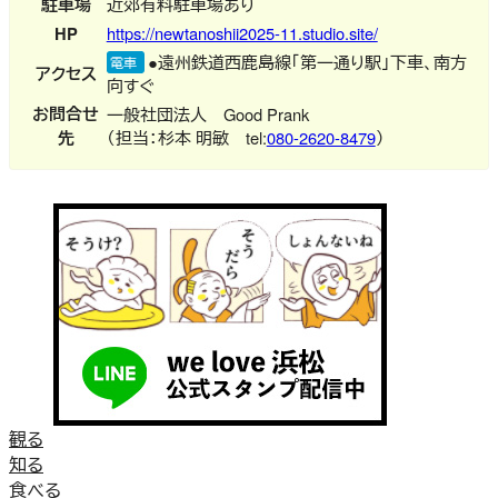
駐車場
近郊有料駐車場あり
HP
https://newtanoshii2025-11.studio.site/
●遠州鉄道西鹿島線「第一通り駅」下車、南方
電車
アクセス
向すぐ
お問合せ
一般社団法人 Good Prank
先
（担当：杉本 明敏 tel:
080-2620-8479
）
観る
知る
食べる