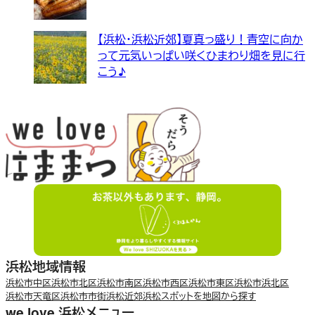
【浜松・浜松近郊】夏真っ盛り！青空に向か
って元気いっぱい咲くひまわり畑を見に行
こう♪
浜松地域情報
浜松市中区
浜松市北区
浜松市南区
浜松市西区
浜松市東区
浜松市浜北区
浜松市天竜区
浜松市市街
浜松近郊
浜松スポットを地図から探す
we love 浜松メニュー