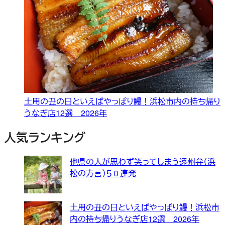
土用の丑の日といえばやっぱり鰻！浜松市内の持ち帰り
うなぎ店12選 2026年
人気ランキング
他県の人が思わず笑ってしまう遠州弁（浜
松の方言）５０連発
土用の丑の日といえばやっぱり鰻！浜松市
内の持ち帰りうなぎ店12選 2026年