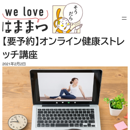
内
容
を
ス
キ
【要予約】オンライン健康ストレ
ッ
プ
ッチ講座
2021年2月2日