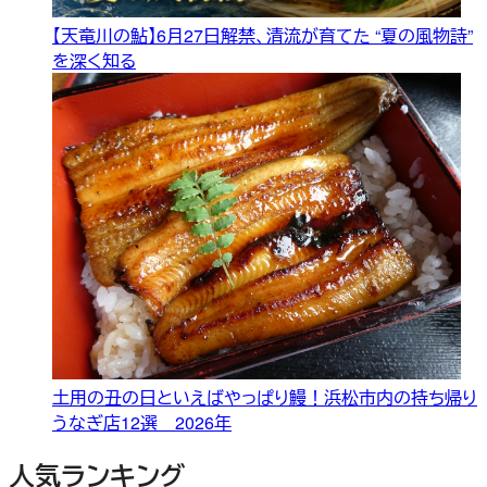
【天竜川の鮎】6月27日解禁、清流が育てた “夏の風物詩”
を深く知る
土用の丑の日といえばやっぱり鰻！浜松市内の持ち帰り
うなぎ店12選 2026年
人気ランキング