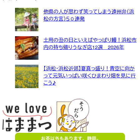
他県の人が思わず笑ってしまう遠州弁（浜
松の方言）５０連発
土用の丑の日といえばやっぱり鰻！浜松市
内の持ち帰りうなぎ店12選 2026年
【浜松・浜松近郊】夏真っ盛り！青空に向か
って元気いっぱい咲くひまわり畑を見に行
こう♪