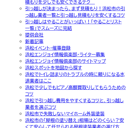
積もりを少しでも安くできるテク
引っ越しが決まったら、まず見積もり！浜松市の引
っ越し業者一覧と引っ越し見積もりを安くするコツ
引っ越しはやることがいっぱい！「やることリスト
一覧」でスムーズに完結
提供会社
新着記事
浜松イベント・催事登録
浜松エンジョイ情報倶楽部・ライター募集
浜松エンジョイ情報倶楽部のサイトマップ
浜松スポットを地図から探す
浜松でトイレ詰まりのトラブルの時に頼りになる水
道業者はここ
浜松で少しでもピアノ高額買取りしてもらうための
コツ
浜松で引っ越し費用をやすくするコツと、引っ越し
業者を選ぶコツ
浜松市で失敗しないマイホーム外装塗装
浜松市の「屋根の塗り替え」相場はどのくらい？安
くて安心して任せられる屋根塗装業者の選び方