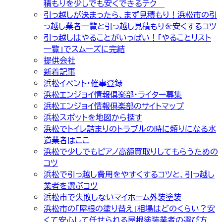
積もりを少しでも安くできるテク
引っ越しが決まったら、まず見積もり！浜松市の引
っ越し業者一覧と引っ越し見積もりを安くするコツ
引っ越しはやることがいっぱい！「やることリスト
一覧」でスムーズに完結
提供会社
新着記事
浜松イベント・催事登録
浜松エンジョイ情報倶楽部・ライター募集
浜松エンジョイ情報倶楽部のサイトマップ
浜松スポットを地図から探す
浜松でトイレ詰まりのトラブルの時に頼りになる水
道業者はここ
浜松で少しでもピアノ高額買取りしてもらうための
コツ
浜松で引っ越し費用をやすくするコツと、引っ越し
業者を選ぶコツ
浜松市で失敗しないマイホーム外装塗装
浜松市の「屋根の塗り替え」相場はどのくらい？安
くて安心して任せられる屋根塗装業者の選び方