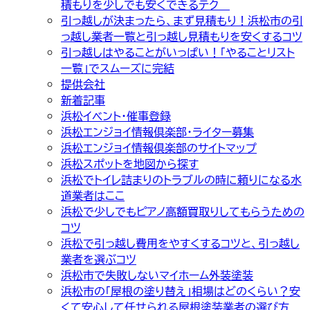
積もりを少しでも安くできるテク
引っ越しが決まったら、まず見積もり！浜松市の引
っ越し業者一覧と引っ越し見積もりを安くするコツ
引っ越しはやることがいっぱい！「やることリスト
一覧」でスムーズに完結
提供会社
新着記事
浜松イベント・催事登録
浜松エンジョイ情報倶楽部・ライター募集
浜松エンジョイ情報倶楽部のサイトマップ
浜松スポットを地図から探す
浜松でトイレ詰まりのトラブルの時に頼りになる水
道業者はここ
浜松で少しでもピアノ高額買取りしてもらうための
コツ
浜松で引っ越し費用をやすくするコツと、引っ越し
業者を選ぶコツ
浜松市で失敗しないマイホーム外装塗装
浜松市の「屋根の塗り替え」相場はどのくらい？安
くて安心して任せられる屋根塗装業者の選び方