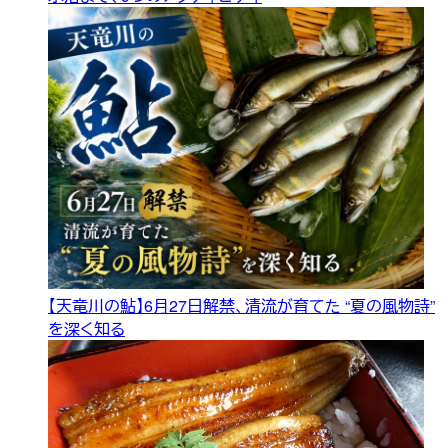
【天竜川の鮎】6月27日解禁、清流が育てた “夏の風物詩”
を深く知る