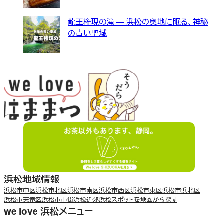
龍王権現の滝 — 浜松の奥地に眠る、神秘
の青い聖域
浜松地域情報
浜松市中区
浜松市北区
浜松市南区
浜松市西区
浜松市東区
浜松市浜北区
浜松市天竜区
浜松市市街
浜松近郊
浜松スポットを地図から探す
we love 浜松メニュー