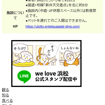
●国道1号線「新弁天交差点」を北に約5分
●施設内（中庭・2F休憩スペース以外）は飲食禁
施設につい
止です。
て
●ペットを連れてのご入館はできません。
HP
https://ulotto.entetsuassist-dms.com/
観る
知る
食べる