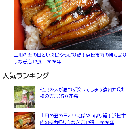
土用の丑の日といえばやっぱり鰻！浜松市内の持ち帰り
うなぎ店12選 2026年
人気ランキング
他県の人が思わず笑ってしまう遠州弁（浜
松の方言）５０連発
土用の丑の日といえばやっぱり鰻！浜松市
内の持ち帰りうなぎ店12選 2026年