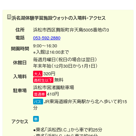
浜名湖体験学習施設ウォットの入場料・アクセス
住所
浜松市西区舞阪町弁天島5005番地の3
電話
053-592-2880
9:00～16:30
開園時間
※入館は16:00まで
毎週月曜日（祝日の場合は翌日）
休館日
年末年始（12月30日から1月1日）
320円
大人
入場料
無料
高校生以下
浜松市営渚園駐車場
駐車場
410円
普通車
JR東海道線弁天島駅から北へ歩いて約15
バス
分
車
アクセス
●東名「浜松西I.C.」から車で約25分
●東名「浜松I.C.」から車で約35分