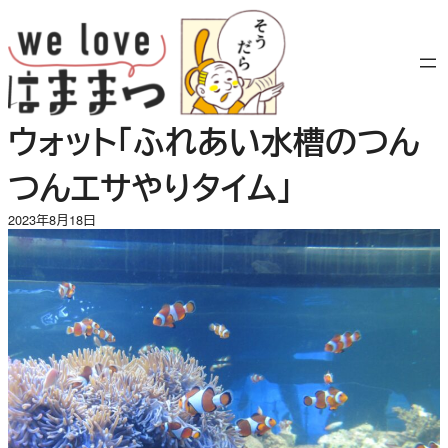
内
容
を
ス
キ
ウォット「ふれあい水槽のつん
ッ
プ
つんエサやりタイム」
2023年8月18日