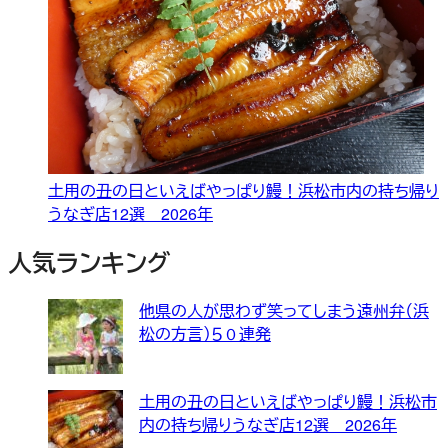
土用の丑の日といえばやっぱり鰻！浜松市内の持ち帰り
うなぎ店12選 2026年
人気ランキング
他県の人が思わず笑ってしまう遠州弁（浜
松の方言）５０連発
土用の丑の日といえばやっぱり鰻！浜松市
内の持ち帰りうなぎ店12選 2026年