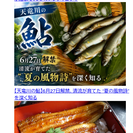
【天竜川の鮎】6月27日解禁、清流が育てた “夏の風物詩”
を深く知る