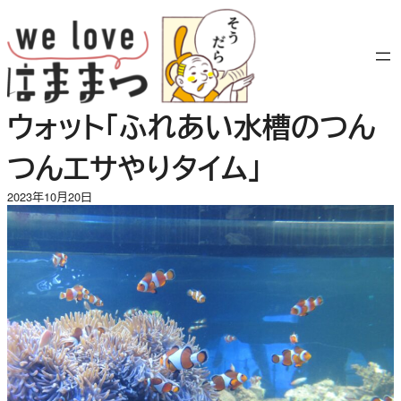
内
容
を
ス
キ
ウォット「ふれあい水槽のつん
ッ
プ
つんエサやりタイム」
2023年10月20日