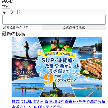
楽しむ
学ぶ
キーワード
絞り込みをクリア
この条件で検索
最新の投稿
夏の浜名湖、ぜんぶ遊ぶ。SUP・遊覧船・たきや漁から海
水浴まで、9つのアクティビティ