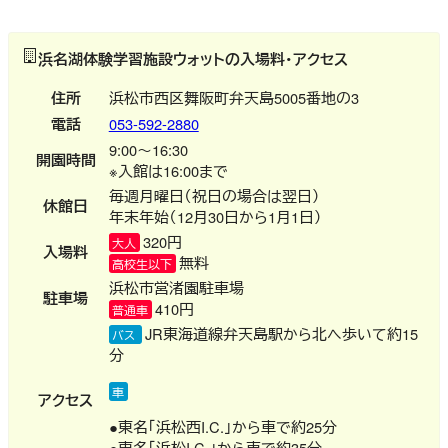
浜名湖体験学習施設ウォットの入場料・アクセス
住所
浜松市西区舞阪町弁天島5005番地の3
電話
053-592-2880
9:00～16:30
開園時間
※入館は16:00まで
毎週月曜日（祝日の場合は翌日）
休館日
年末年始（12月30日から1月1日）
320円
大人
入場料
無料
高校生以下
浜松市営渚園駐車場
駐車場
410円
普通車
JR東海道線弁天島駅から北へ歩いて約15
バス
分
車
アクセス
●東名「浜松西I.C.」から車で約25分
●東名「浜松I.C.」から車で約35分