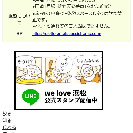
●国道1号線「新弁天交差点」を北に約5分
●施設内（中庭・2F休憩スペース以外）は飲食禁
施設につい
止です。
て
●ペットを連れてのご入館はできません。
HP
https://ulotto.entetsuassist-dms.com/
観る
知る
食べる