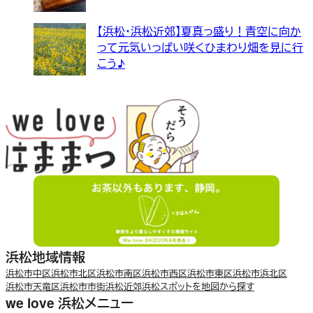
【浜松・浜松近郊】夏真っ盛り！青空に向か
って元気いっぱい咲くひまわり畑を見に行
こう♪
浜松地域情報
浜松市中区
浜松市北区
浜松市南区
浜松市西区
浜松市東区
浜松市浜北区
浜松市天竜区
浜松市市街
浜松近郊
浜松スポットを地図から探す
we love 浜松メニュー