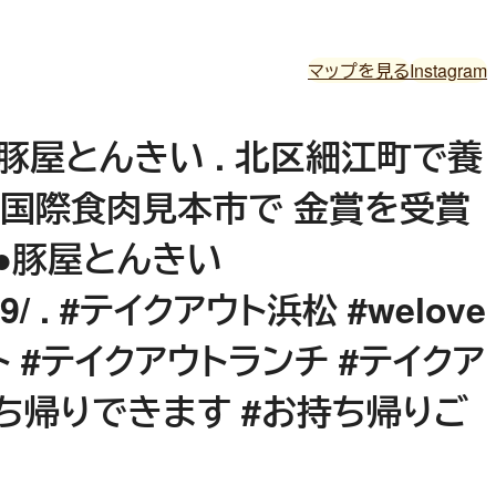
マップを見る
Instagram
 . 豚屋とんきい . 北区細江町で養
め国際食肉見本市で 金賞を受賞
 ●豚屋とんきい
/1269/ . #テイクアウト浜松 #welove
 #テイクアウトランチ #テイクア
持ち帰りできます #お持ち帰りご