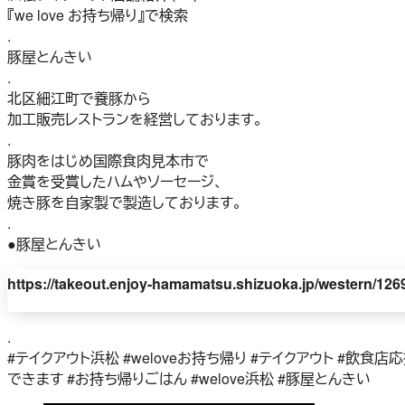
『we love お持ち帰り』で検索
.
豚屋とんきい
.
北区細江町で養豚から
加工販売レストランを経営しております。
.
豚肉をはじめ国際食肉見本市で
金賞を受賞したハムやソーセージ、
焼き豚を自家製で製造しております。
.
●豚屋とんきい
https://takeout.enjoy-hamamatsu.shizuoka.jp/western/126
.
#テイクアウト浜松 #weloveお持ち帰り #テイクアウト #飲食
できます #お持ち帰りごはん #welove浜松 #豚屋とんきい