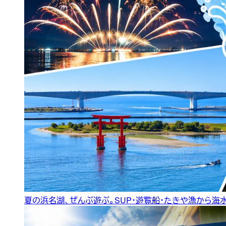
夏の浜名湖、ぜんぶ遊ぶ。SUP・遊覧船・たきや漁から海