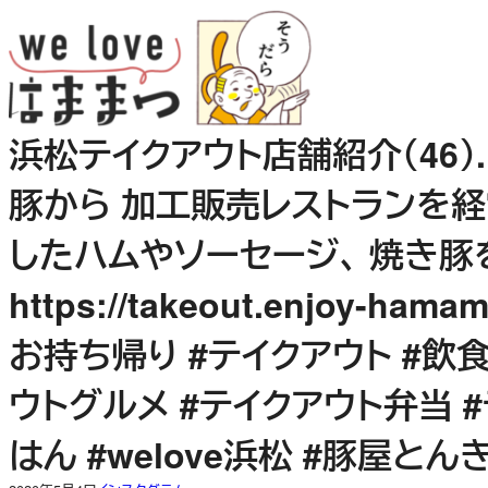
内
容
を
ス
キ
浜松テイクアウト店舗紹介（46）. 
ッ
プ
豚から 加工販売レストランを経
したハムやソーセージ、 焼き豚
https://takeout.enjoy-ham
お持ち帰り #テイクアウト #飲
ウトグルメ #テイクアウト弁当 
はん #welove浜松 #豚屋とん