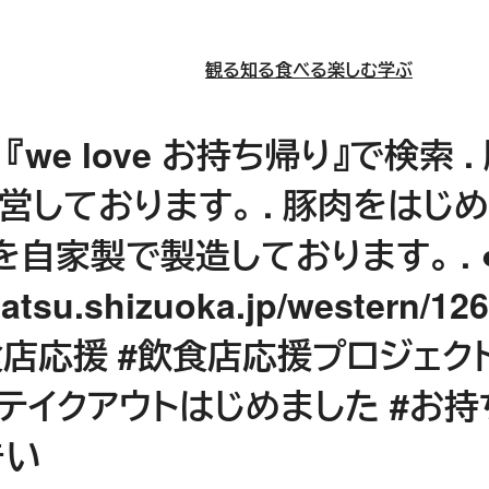
観る
知る
食べる
楽しむ
学ぶ
『we love お持ち帰り』で検索
営しております。 . 豚肉をはじ
を自家製で製造しております。 .
amatsu.shizuoka.jp/western
食店応援 #飲食店応援プロジェクト
#テイクアウトはじめました #お
きい