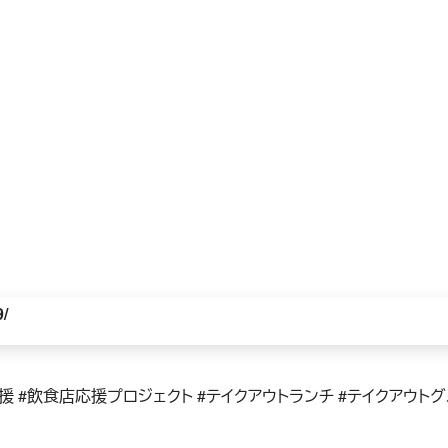
9/
店応援 #飲食店応援プロジェクト #テイクアウトランチ #テイクアウト