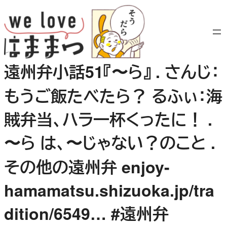
内
容
を
ス
キ
遠州弁小話51『〜ら』 . さんじ：
ッ
プ
もうご飯たべたら？ るふぃ：海
賊弁当、ハラ一杯くったに！ .
〜ら は、〜じゃない？のこと .
その他の遠州弁 enjoy-
hamamatsu.shizuoka.jp/tra
dition/6549… #遠州弁