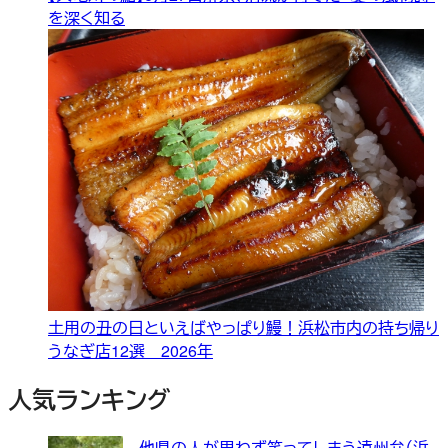
を深く知る
土用の丑の日といえばやっぱり鰻！浜松市内の持ち帰り
うなぎ店12選 2026年
人気ランキング
他県の人が思わず笑ってしまう遠州弁（浜