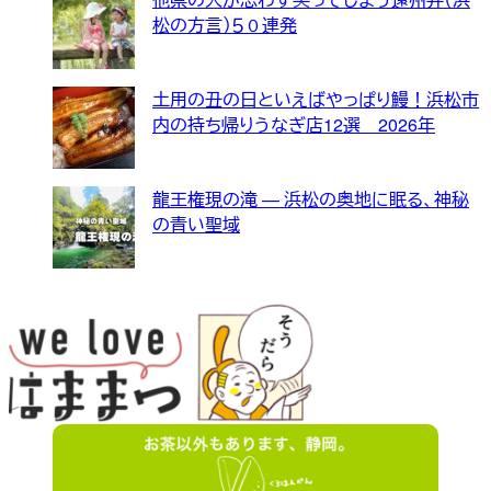
松の方言）５０連発
土用の丑の日といえばやっぱり鰻！浜松市
内の持ち帰りうなぎ店12選 2026年
龍王権現の滝 — 浜松の奥地に眠る、神秘
の青い聖域