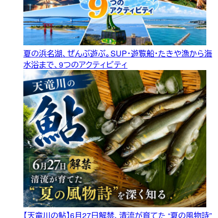
夏の浜名湖、ぜんぶ遊ぶ。SUP・遊覧船・たきや漁から海
水浴まで、9つのアクティビティ
【天竜川の鮎】6月27日解禁、清流が育てた “夏の風物詩”