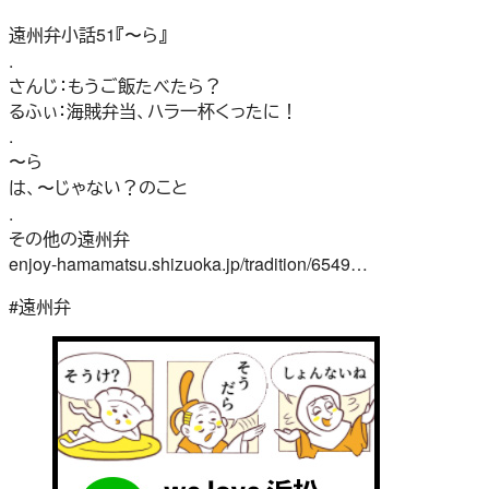
遠州弁小話51『〜ら』
.
さんじ：もうご飯たべたら？
るふぃ：海賊弁当、ハラ一杯くったに！
.
〜ら
は、〜じゃない？のこと
.
その他の遠州弁
enjoy-hamamatsu.shizuoka.jp/tradition/6549…
#遠州弁