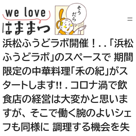
内
容
を
ス
キ
浜松ふうどラボ開催！. . 「浜松
ッ
プ
ふうどラボ」のスペースで 期間
限定の中華料理「禾の紀」がス
タートします!! . コロナ渦で飲
食店の経営は大変かと思いま
すが、 そこで働く腕のよいシェ
フも同様に 調理する機会を失