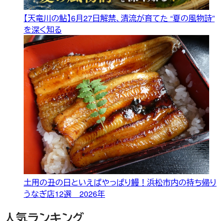
【天竜川の鮎】6月27日解禁、清流が育てた “夏の風物詩”
を深く知る
土用の丑の日といえばやっぱり鰻！浜松市内の持ち帰り
うなぎ店12選 2026年
人気ランキング