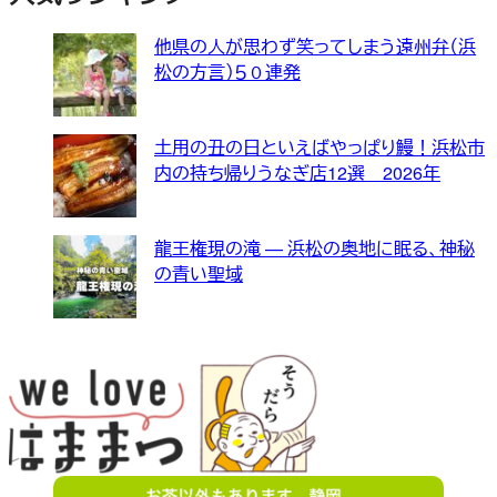
他県の人が思わず笑ってしまう遠州弁（浜
松の方言）５０連発
土用の丑の日といえばやっぱり鰻！浜松市
内の持ち帰りうなぎ店12選 2026年
龍王権現の滝 — 浜松の奥地に眠る、神秘
の青い聖域