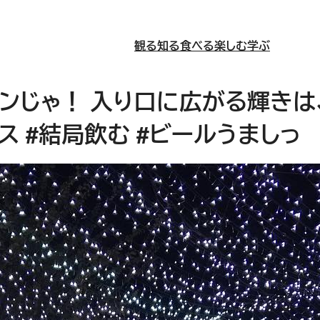
観る
知る
食べる
楽しむ
学ぶ
ンじゃ！ 入り口に広がる輝きは
ス #結局飲む #ビールうましっ