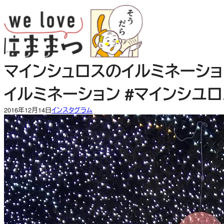
内
容
を
ス
キ
マインシュロスのイルミネーショ
ッ
プ
イルミネーション #マインシユロ
2016年12月14日
インスタグラム