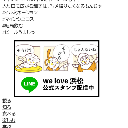
入り口に広がる輝きは、写メ撮りたくなるもんじゃ！
#イルミネーション
#マインシユロス
#結局飲む
#ビールうましっ
観る
知る
食べる
楽しむ
学ぶ