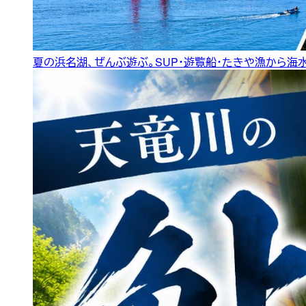
夏の浜名湖、ぜんぶ遊ぶ。SUP・遊覧船・たきや漁から海