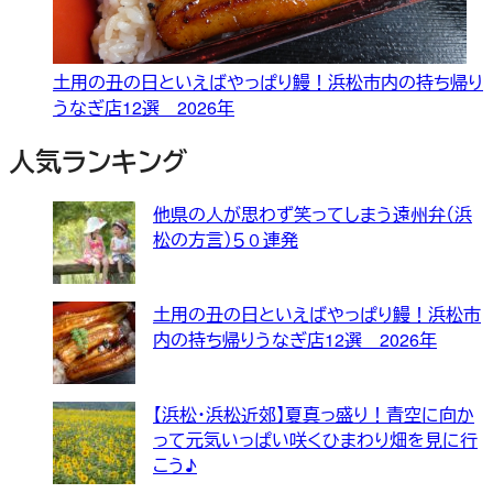
土用の丑の日といえばやっぱり鰻！浜松市内の持ち帰り
うなぎ店12選 2026年
人気ランキング
他県の人が思わず笑ってしまう遠州弁（浜
松の方言）５０連発
土用の丑の日といえばやっぱり鰻！浜松市
内の持ち帰りうなぎ店12選 2026年
【浜松・浜松近郊】夏真っ盛り！青空に向か
って元気いっぱい咲くひまわり畑を見に行
こう♪