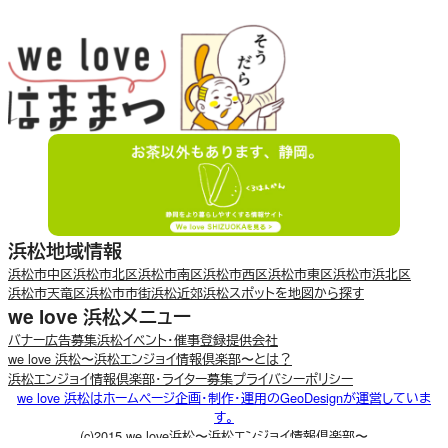
浜松地域情報
浜松市中区
浜松市北区
浜松市南区
浜松市西区
浜松市東区
浜松市浜北区
浜松市天竜区
浜松市市街
浜松近郊
浜松スポットを地図から探す
we love 浜松メニュー
バナー広告募集
浜松イベント・催事登録
提供会社
we love 浜松〜浜松エンジョイ情報倶楽部〜とは？
浜松エンジョイ情報倶楽部・ライター募集
プライバシーポリシー
we love 浜松はホームページ企画・制作・運用のGeoDesignが運営していま
す。
(c)2015 we love浜松〜浜松エンジョイ情報倶楽部〜