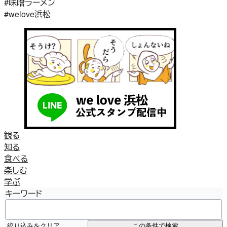
#味噌ラーメン
#welove浜松
観る
知る
食べる
楽しむ
学ぶ
キーワード
絞り込みをクリア
この条件で検索