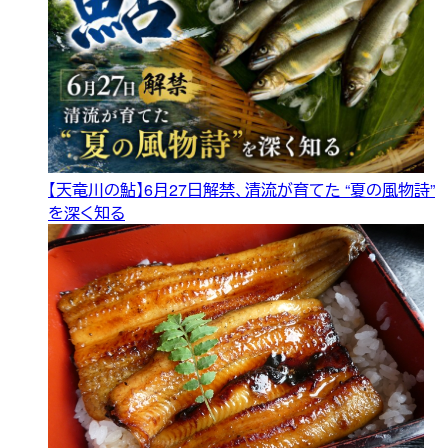
【天竜川の鮎】6月27日解禁、清流が育てた “夏の風物詩”
を深く知る