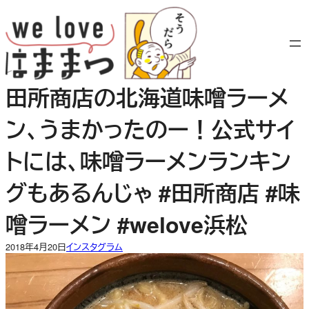
内
容
を
ス
キ
田所商店の北海道味噌ラーメ
ッ
プ
ン、うまかったのー！公式サイ
トには、味噌ラーメンランキン
グもあるんじゃ #田所商店 #味
噌ラーメン #welove浜松
2018年4月20日
インスタグラム