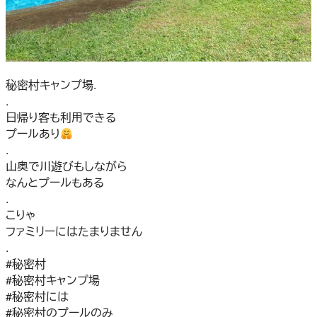
秘密村キャンプ場.
.
日帰り客も利用できる
プールあり
.
山奥で川遊びもしながら
なんとプールもある
.
こりゃ
ファミリーにはたまりません
.
#秘密村
#秘密村キャンプ場
#秘密村には
#秘密村のプールのみ