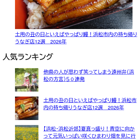
土用の丑の日といえばやっぱり鰻！浜松市内の持ち帰り
うなぎ店12選 2026年
人気ランキング
他県の人が思わず笑ってしまう遠州弁（浜
松の方言）５０連発
土用の丑の日といえばやっぱり鰻！浜松市
内の持ち帰りうなぎ店12選 2026年
【浜松・浜松近郊】夏真っ盛り！青空に向か
って元気いっぱい咲くひまわり畑を見に行