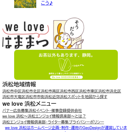
こう♪
浜松地域情報
浜松市中区
浜松市北区
浜松市南区
浜松市西区
浜松市東区
浜松市浜北区
浜松市天竜区
浜松市市街
浜松近郊
浜松スポットを地図から探す
we love 浜松メニュー
バナー広告募集
浜松イベント・催事登録
提供会社
we love 浜松〜浜松エンジョイ情報倶楽部〜とは？
浜松エンジョイ情報倶楽部・ライター募集
プライバシーポリシー
we love 浜松はホームページ企画・制作・運用のGeoDesignが運営していま