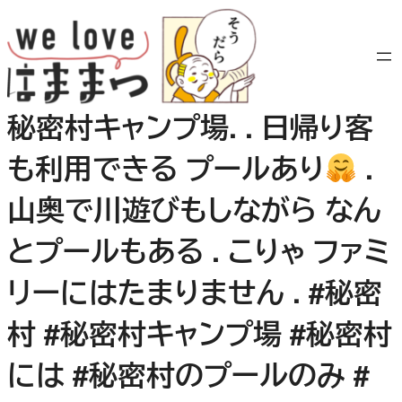
内
容
を
ス
キ
秘密村キャンプ場. . 日帰り客
ッ
プ
も利用できる プールあり
.
山奥で川遊びもしながら なん
とプールもある . こりゃ ファミ
リーにはたまりません . #秘密
村 #秘密村キャンプ場 #秘密村
には #秘密村のプールのみ #