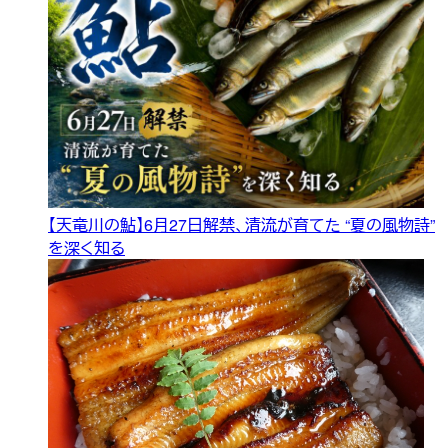
【天竜川の鮎】6月27日解禁、清流が育てた “夏の風物詩”
を深く知る