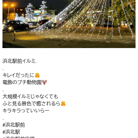
浜北駅前イルミ.
.
キレイだったに
電飾のプチ動物園
.
大規模イルミじゃなくても
ふと見る景色で癒されるら
キラキラっていいらー
.
#浜北駅前
#浜北駅