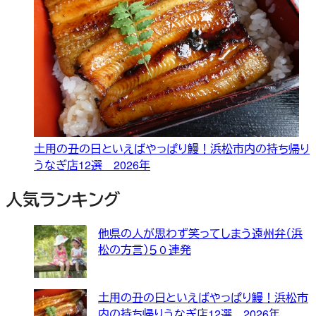
土用の丑の日といえばやっぱり鰻！浜松市内の持ち帰り
うなぎ店12選 2026年
人気ランキング
他県の人が思わず笑ってしまう遠州弁（浜
松の方言）５０連発
土用の丑の日といえばやっぱり鰻！浜松市
内の持ち帰りうなぎ店12選 2026年