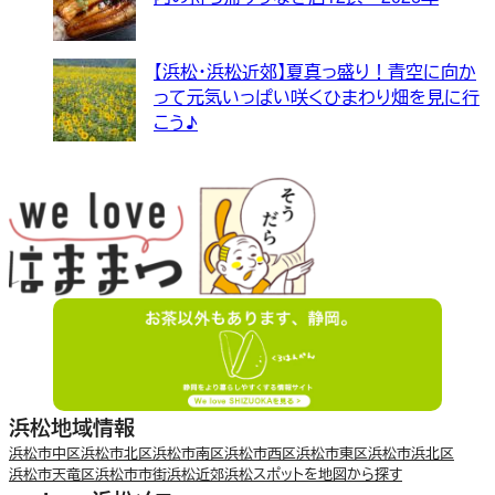
【浜松・浜松近郊】夏真っ盛り！青空に向か
って元気いっぱい咲くひまわり畑を見に行
こう♪
浜松地域情報
浜松市中区
浜松市北区
浜松市南区
浜松市西区
浜松市東区
浜松市浜北区
浜松市天竜区
浜松市市街
浜松近郊
浜松スポットを地図から探す