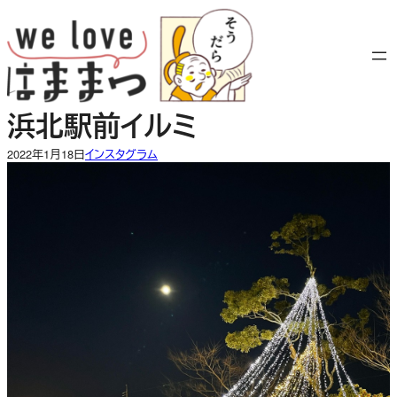
内
容
を
ス
キ
浜北駅前イルミ
ッ
プ
2022年1月18日
インスタグラム