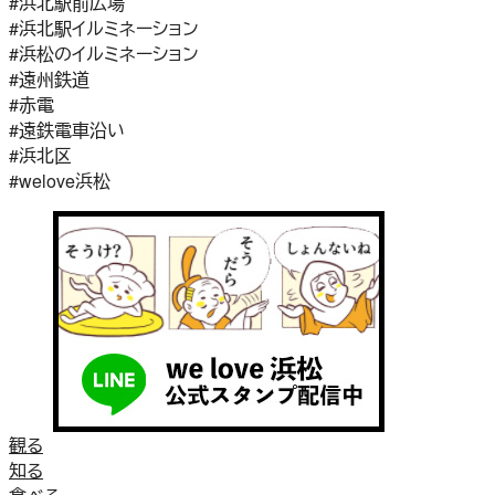
#浜北駅前広場
#浜北駅イルミネーション
#浜松のイルミネーション
#遠州鉄道
#赤電
#遠鉄電車沿い
#浜北区
#welove浜松
観る
知る