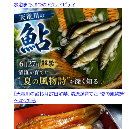
水浴まで、9つのアクティビティ
【天竜川の鮎】6月27日解禁、清流が育てた “夏の風物詩”
を深く知る