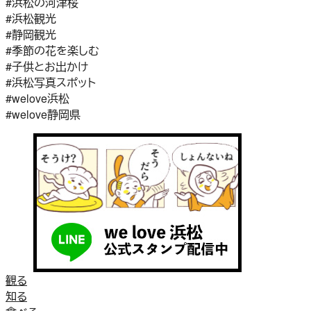
#浜松の河津桜
#浜松観光
#静岡観光
#季節の花を楽しむ
#子供とお出かけ
#浜松写真スポット
#welove浜松
#welove静岡県
観る
知る