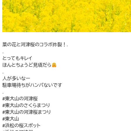
菜の花と河津桜のコラボ炸裂！.
.
とってもキレイ
ほんとちょうど見頃だら
.
人が多いなー
駐車場待ちがハンパないです
.
#東大山の河津桜
#東大山のさくらまつり
#東大山の河津桜まつり
#東大山
#浜松の桜スポット