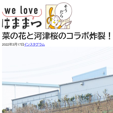
内
容
を
ス
キ
菜の花と河津桜のコラボ炸裂
ッ
プ
2022年3月17日
インスタグラム