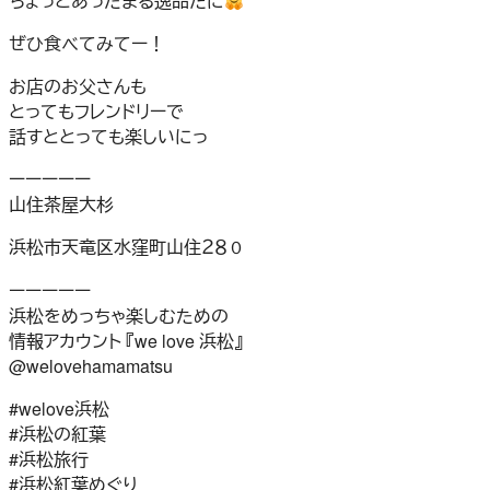
ちょっとあったまる逸品だに
ぜひ食べてみてー！
お店のお父さんも
とってもフレンドリーで
話すととっても楽しいにっ
ーーーーー
山住茶屋大杉
浜松市天竜区水窪町山住２８０
ーーーーー
浜松をめっちゃ楽しむための
情報アカウント 『we love 浜松』
@welovehamamatsu
#welove浜松
#浜松の紅葉
#浜松旅行
#浜松紅葉めぐり