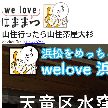
内
容
を
ス
キ
山住行ったら山住茶屋大杉
ッ
プ
2022年10月31日
インスタグラム