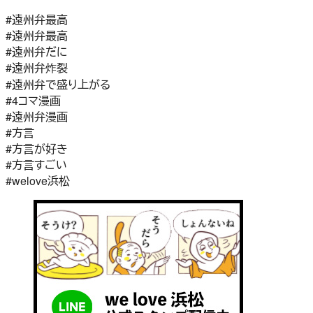
#遠州弁最高
#遠州弁最高
#遠州弁だに
#遠州弁炸裂
#遠州弁で盛り上がる
#4コマ漫画
#遠州弁漫画
#方言
#方言が好き
#方言すごい
#welove浜松