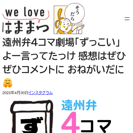
内
容
を
ス
キ
遠州弁４コマ劇場「ずっこい」
ッ
プ
よー言ってたっけ 感想はぜひ
ぜひコメントに おねがいだに
2023年4月30日
インスタグラム