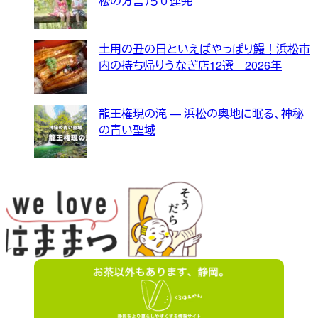
松の方言）５０連発
土用の丑の日といえばやっぱり鰻！浜松市
内の持ち帰りうなぎ店12選 2026年
龍王権現の滝 — 浜松の奥地に眠る、神秘
の青い聖域