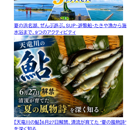
夏の浜名湖、ぜんぶ遊ぶ。SUP・遊覧船・たきや漁から海
水浴まで、9つのアクティビティ
【天竜川の鮎】6月27日解禁、清流が育てた “夏の風物詩”
を深く知る