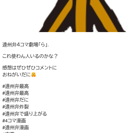
遠州弁４コマ劇場「ら」.
これ使わん人いるのかな？
感想はぜひぜひコメントに
おねがいだに
#遠州弁最高
#遠州弁最高
#遠州弁だに
#遠州弁炸裂
#遠州弁で盛り上がる
#4コマ漫画
#遠州弁漫画