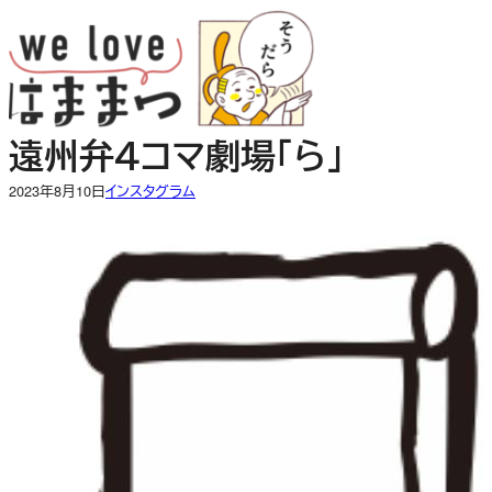
内
容
を
ス
キ
遠州弁４コマ劇場「ら」
ッ
プ
2023年8月10日
インスタグラム