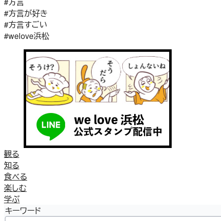
#方言
#方言が好き
#方言すごい
#welove浜松
観る
知る
食べる
楽しむ
学ぶ
キーワード