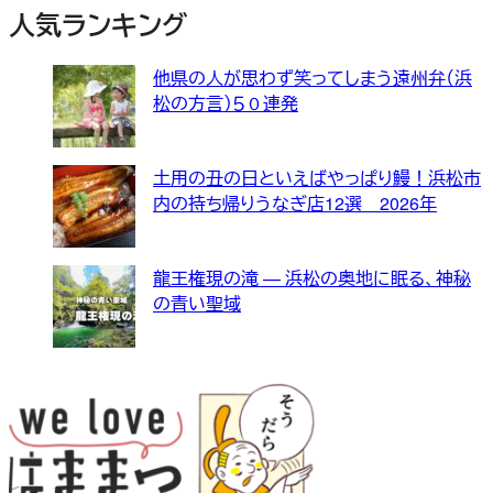
人気ランキング
他県の人が思わず笑ってしまう遠州弁（浜
松の方言）５０連発
土用の丑の日といえばやっぱり鰻！浜松市
内の持ち帰りうなぎ店12選 2026年
龍王権現の滝 — 浜松の奥地に眠る、神秘
の青い聖域