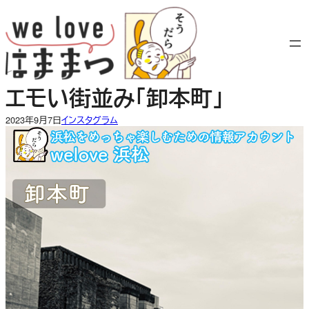
内
容
を
ス
キ
エモい街並み「卸本町」
ッ
プ
2023年9月7日
インスタグラム