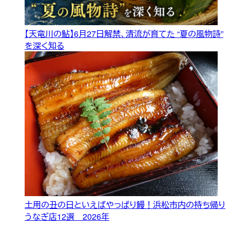
【天竜川の鮎】6月27日解禁、清流が育てた “夏の風物詩”
を深く知る
土用の丑の日といえばやっぱり鰻！浜松市内の持ち帰り
うなぎ店12選 2026年