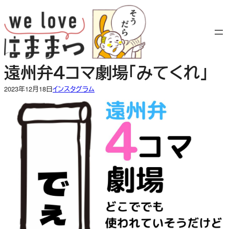
内
容
を
ス
キ
遠州弁４コマ劇場「みてくれ」
ッ
プ
2023年12月18日
インスタグラム