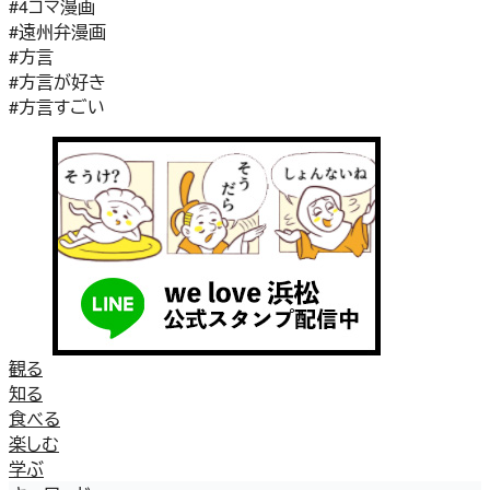
#4コマ漫画
#遠州弁漫画
#方言
#方言が好き
#方言すごい
観る
知る
食べる
楽しむ
学ぶ