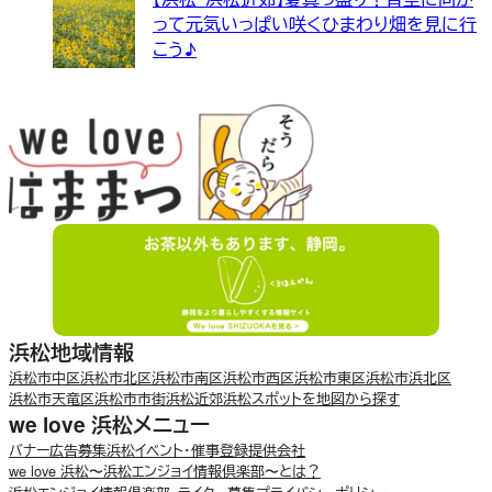
って元気いっぱい咲くひまわり畑を見に行
こう♪
浜松地域情報
浜松市中区
浜松市北区
浜松市南区
浜松市西区
浜松市東区
浜松市浜北区
浜松市天竜区
浜松市市街
浜松近郊
浜松スポットを地図から探す
we love 浜松メニュー
バナー広告募集
浜松イベント・催事登録
提供会社
we love 浜松〜浜松エンジョイ情報倶楽部〜とは？