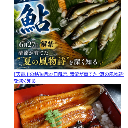
【天竜川の鮎】6月27日解禁、清流が育てた “夏の風物詩”
を深く知る