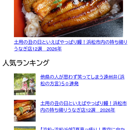
土用の丑の日といえばやっぱり鰻！浜松市内の持ち帰り
うなぎ店12選 2026年
人気ランキング
他県の人が思わず笑ってしまう遠州弁（浜
松の方言）５０連発
土用の丑の日といえばやっぱり鰻！浜松市
内の持ち帰りうなぎ店12選 2026年
【浜松・浜松近郊】夏真っ盛り！青空に向か