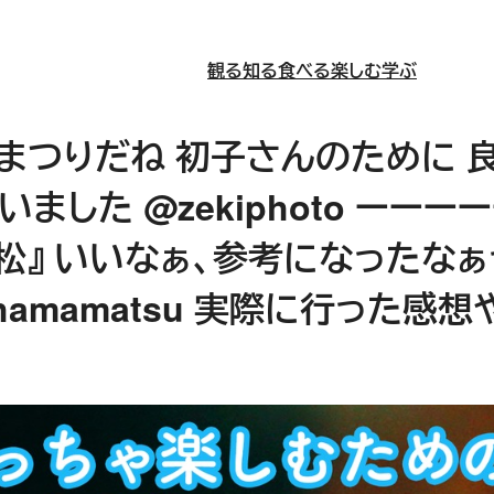
観る
知る
食べる
楽しむ
学ぶ
松まつりだね 初子さんのために
した @zekiphoto ーー
e 浜松』 いいなぁ、参考になったな
ehamamatsu 実際に行った