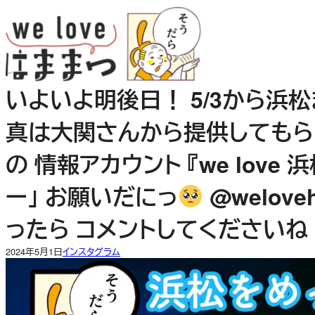
内
容
を
ス
キ
いよいよ明後日！ 5/3から浜
ッ
プ
真は大関さんから提供してもらいま
の 情報アカウント 『we lov
ー」 お願いだにっ
@welov
ったら コメントしてくださいね
2024年5月1日
インスタグラム