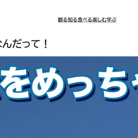
観る
知る
食べる
楽しむ
学ぶ
なんだって！