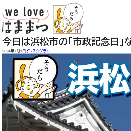
内
容
を
ス
キ
今日は浜松市の「市政記念日」
ッ
プ
2024年7月1日
インスタグラム