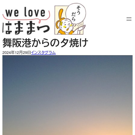
内
容
を
ス
キ
舞阪港からの夕焼け
ッ
プ
2024年12月29日
インスタグラム