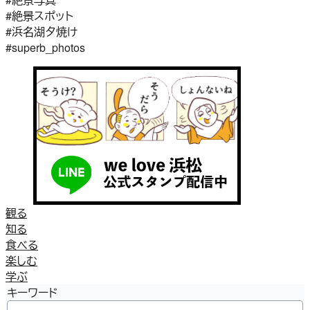
#絶景スポット
#浜名湖夕焼け
#superb_photos
観る
知る
食べる
楽しむ
学ぶ
キーワード