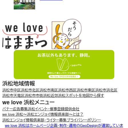
浜松地域情報
浜松市中区
浜松市北区
浜松市南区
浜松市西区
浜松市東区
浜松市浜北区
浜松市天竜区
浜松市市街
浜松近郊
浜松スポットを地図から探す
we love 浜松メニュー
バナー広告募集
浜松イベント・催事登録
提供会社
we love 浜松〜浜松エンジョイ情報倶楽部〜とは？
浜松エンジョイ情報倶楽部・ライター募集
プライバシーポリシー
we love 浜松はホームページ企画・制作・運用のGeoDesignが運営していま