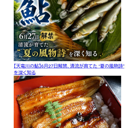
【天竜川の鮎】6月27日解禁、清流が育てた “夏の風物詩”
を深く知る