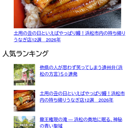
土用の丑の日といえばやっぱり鰻！浜松市内の持ち帰り
うなぎ店12選 2026年
人気ランキング
他県の人が思わず笑ってしまう遠州弁（浜
松の方言）５０連発
土用の丑の日といえばやっぱり鰻！浜松市
内の持ち帰りうなぎ店12選 2026年
龍王権現の滝 — 浜松の奥地に眠る、神秘
の青い聖域