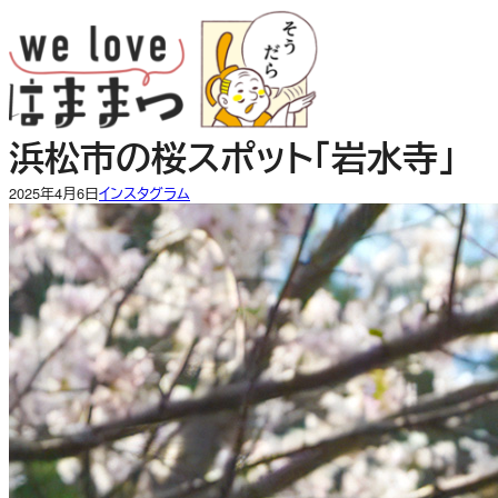
内
容
を
ス
キ
浜松市の桜スポット「岩水寺」
ッ
プ
2025年4月6日
インスタグラム