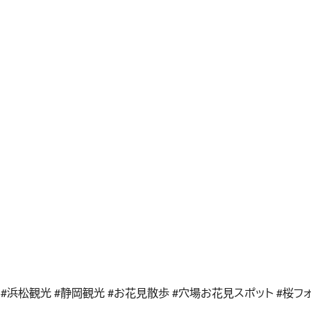
 #浜松観光 #静岡観光 #お花見散歩 #穴場お花見スポット #桜フ