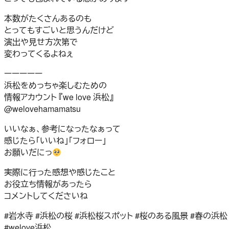
本数がたくさんあるのも
とってもすごいと思うんだけど
演出や見せ方次第で
変わってくるよねぇ
ーーーーー
浜松をめっちゃ楽しむための
情報アカウント 『we love 浜松』
@welovehamamatsu
いいなぁ、参考になったなぁって
感じたら「いいね」「フォロー」
お願いだにっ
実際に行った感想や感じたこと
お役立ち情報があったら
コメントしてくださいね
#岩水寺 #浜松の桜 #浜松桜スポット #桜のある風景 #春の浜松
#welove浜松