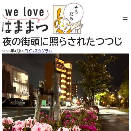
内
容
を
ス
キ
夜の街頭に照らされたつつじ
ッ
プ
2025年4月22日
インスタグラム