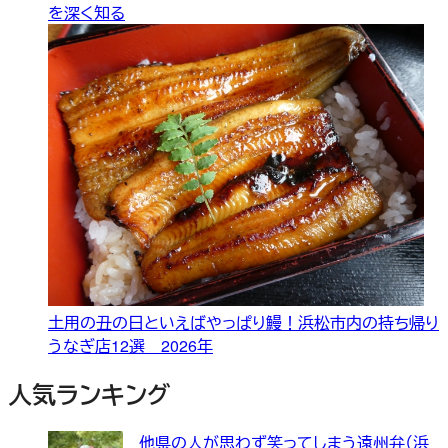
を深く知る
土用の丑の日といえばやっぱり鰻！浜松市内の持ち帰り
うなぎ店12選 2026年
人気ランキング
他県の人が思わず笑ってしまう遠州弁（浜