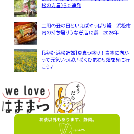
松の方言）５０連発
土用の丑の日といえばやっぱり鰻！浜松市
内の持ち帰りうなぎ店12選 2026年
【浜松・浜松近郊】夏真っ盛り！青空に向か
って元気いっぱい咲くひまわり畑を見に行
こう♪