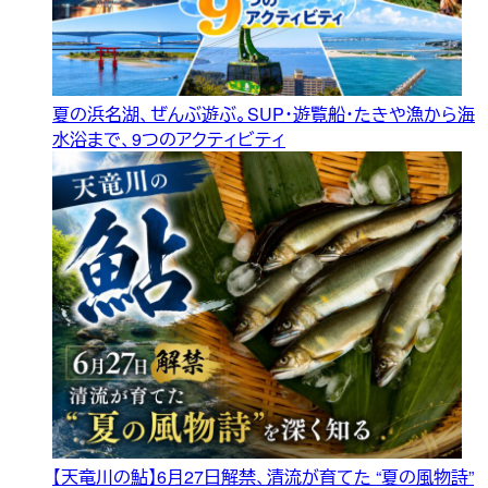
夏の浜名湖、ぜんぶ遊ぶ。SUP・遊覧船・たきや漁から海
水浴まで、9つのアクティビティ
【天竜川の鮎】6月27日解禁、清流が育てた “夏の風物詩”