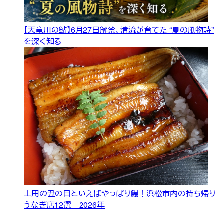
【天竜川の鮎】6月27日解禁、清流が育てた “夏の風物詩”
を深く知る
土用の丑の日といえばやっぱり鰻！浜松市内の持ち帰り
うなぎ店12選 2026年