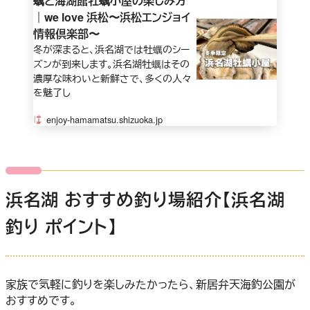
蠣と海湖館牡蠣小屋の楽しみ方
｜we love 浜松〜浜松エンジョイ
情報倶楽部〜
冬が深まると、浜名湖では牡蠣のシー
ズンが到来します。浜名湖牡蠣はその
濃厚な味わいと新鮮さで、多くの人々
を魅了し
enjoy-hamamatsu.shizuoka.jp
浜名湖 おすすめ釣り場紹介【浜名湖
釣り ポイント】
家族で気軽に釣りを楽しみたかったら、新居弁天海釣公園が
おすすめです。