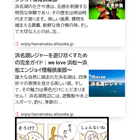
浜名湖のたきや漁は、五感を刺激する
特別な体験であり、その歴史は明治時
代まで遡ります。 美しい風景、獲物を
捕まえる興奮、新鮮な魚介類の味、そし
て大切な人との絆。忘…
enjoy-hamamatsu.shizuoka.jp
浜名湖レジャーを遊び尽くすため
の完全ガイド｜we love 浜松〜浜
松エンジョイ情報倶楽部〜
雄大な自然に囲まれた浜名湖は、四季
折々の表情を見せる美しい湖。 そし
て、その魅力は景色だけにとどまりま
せん！ 浜名湖周辺には、遊覧船や水上
スポーツ、釣り、季節の…
enjoy-hamamatsu.shizuoka.jp