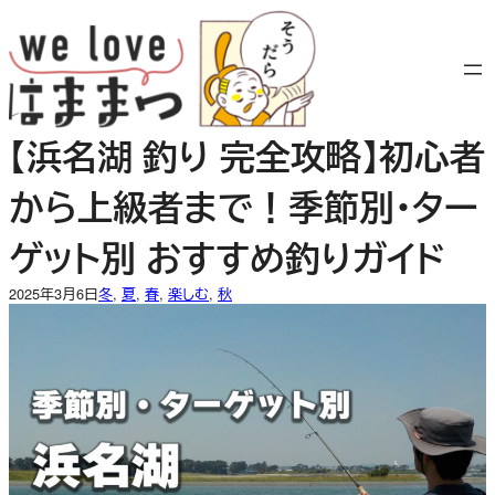
内
容
を
ス
キ
【浜名湖 釣り 完全攻略】初心者
ッ
プ
から上級者まで！季節別・ター
ゲット別 おすすめ釣りガイド
2025年3月6日
冬
, 
夏
, 
春
, 
楽しむ
, 
秋