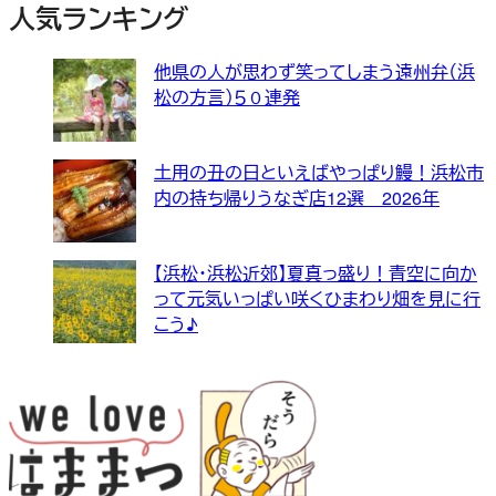
人気ランキング
他県の人が思わず笑ってしまう遠州弁（浜
松の方言）５０連発
土用の丑の日といえばやっぱり鰻！浜松市
内の持ち帰りうなぎ店12選 2026年
【浜松・浜松近郊】夏真っ盛り！青空に向か
って元気いっぱい咲くひまわり畑を見に行
こう♪