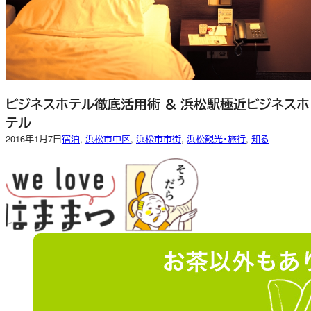
ビジネスホテル徹底活用術 ＆ 浜松駅極近ビジネスホ
テル
2016年1月7日
宿泊
, 
浜松市中区
, 
浜松市市街
, 
浜松観光・旅行
, 
知る