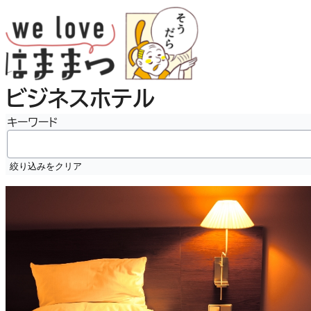
内
容
を
ス
キ
ビジネスホテル
ッ
プ
キーワード
絞り込みをクリア