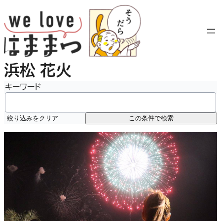
内
容
を
ス
キ
浜松 花火
ッ
プ
キーワード
絞り込みをクリア
この条件で検索