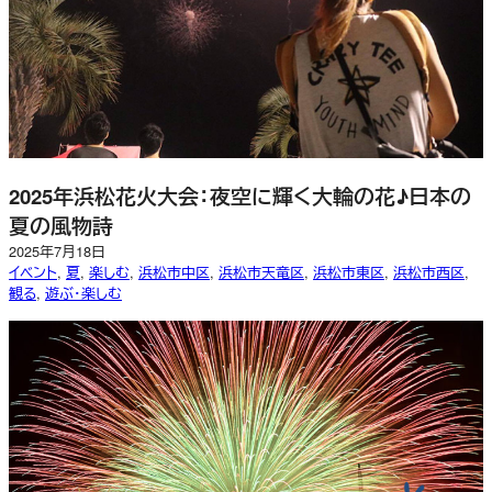
2025年浜松花火大会：夜空に輝く大輪の花♪日本の
夏の風物詩
2025年7月18日
イベント
, 
夏
, 
楽しむ
, 
浜松市中区
, 
浜松市天竜区
, 
浜松市東区
, 
浜松市西区
, 
観る
, 
遊ぶ・楽しむ