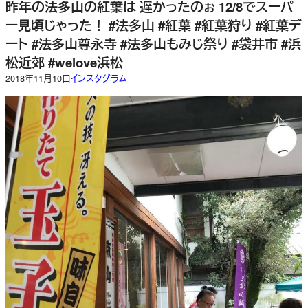
昨年の法多山の紅葉は 遅かったのぉ 12/8でスーパ
ー見頃じゃった！ #法多山 #紅葉 #紅葉狩り #紅葉デ
ート #法多山尊永寺 #法多山もみじ祭り #袋井市 #浜
松近郊 #welove浜松
2018年11月10日
インスタグラム