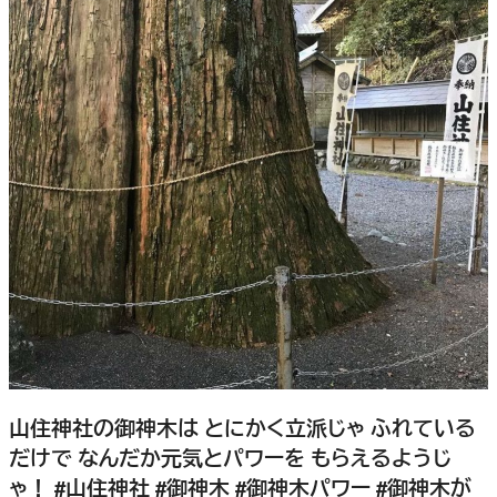
山住神社の御神木は とにかく立派じゃ ふれている
だけで なんだか元気とパワーを もらえるようじ
ゃ！ #山住神社 #御神木 #御神木パワー #御神木が