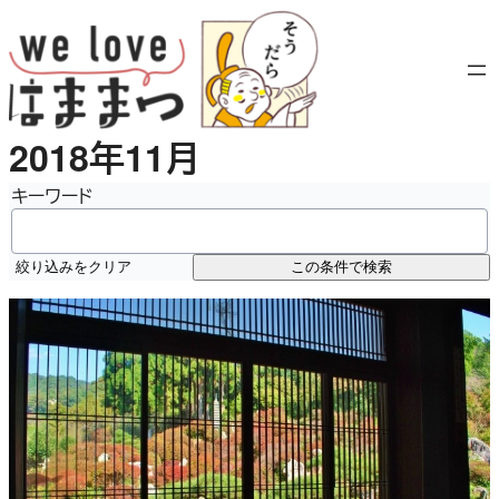
内
容
を
ス
キ
2018年11月
ッ
プ
キーワード
絞り込みをクリア
この条件で検索