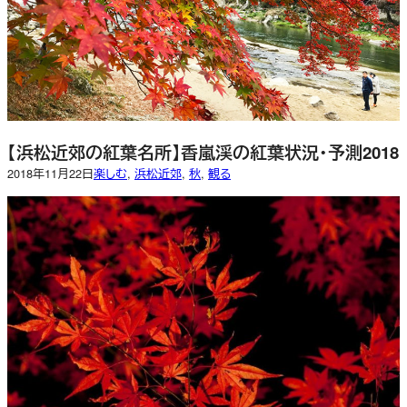
【浜松近郊の紅葉名所】香嵐渓の紅葉状況・予測2018
2018年11月22日
楽しむ
, 
浜松近郊
, 
秋
, 
観る