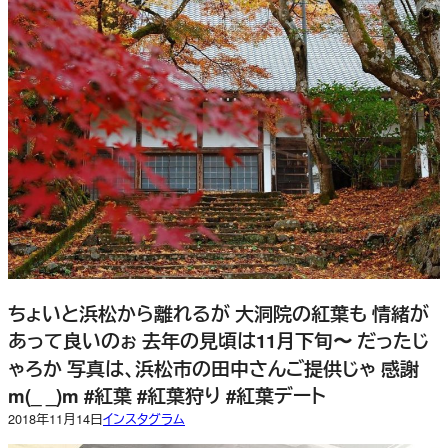
ちょいと浜松から離れるが 大洞院の紅葉も 情緒が
あって良いのぉ 去年の見頃は11月下旬〜 だったじ
ゃろか 写真は、浜松市の田中さんご提供じゃ 感謝
m(_ _)m #紅葉 #紅葉狩り #紅葉デート
2018年11月14日
インスタグラム