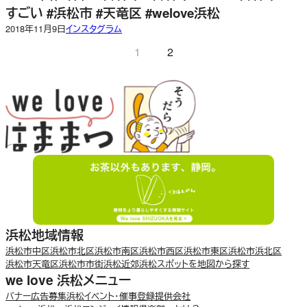
すごい #浜松市 #天竜区 #welove浜松
2018年11月9日
インスタグラム
1
2
浜松地域情報
浜松市中区
浜松市北区
浜松市南区
浜松市西区
浜松市東区
浜松市浜北区
浜松市天竜区
浜松市市街
浜松近郊
浜松スポットを地図から探す
we love 浜松メニュー
バナー広告募集
浜松イベント・催事登録
提供会社