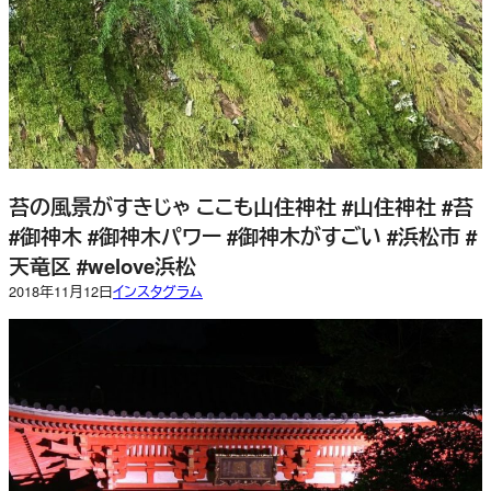
苔の風景がすきじゃ ここも山住神社 #山住神社 #苔
#御神木 #御神木パワー #御神木がすごい #浜松市 #
天竜区 #welove浜松
2018年11月12日
インスタグラム