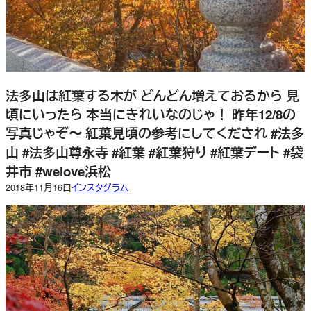
法多山は紅葉する木が どんどん増えておるから 見
頃にいったら 本当にきれいなのじゃ！ 昨年12/8の
写真じゃぞ〜 紅葉見頃の参考にしてくだされ #法多
山 #法多山尊永寺 #紅葉 #紅葉狩り #紅葉デート #袋
井市 #welove浜松
2018年11月16日
インスタグラム