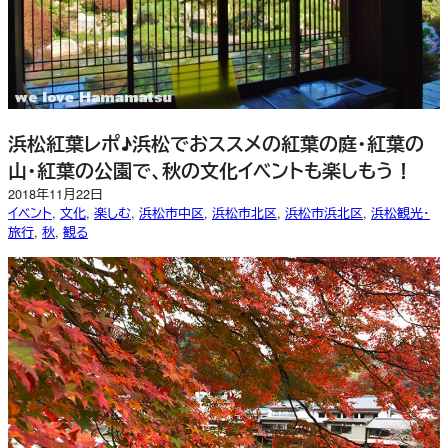
浜松紅葉レポ♪浜松でおススメの紅葉の庭・紅葉の
山・紅葉の公園で、秋の文化イベントも楽しもう！
2018年11月22日
イベント
, 
文化
, 
楽しむ
, 
浜松市中区
, 
浜松市北区
, 
浜松市浜北区
, 
浜松観光・
旅行
, 
秋
, 
観る