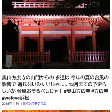
奥山方広寺の山門からの 参道は 今年の夏の台風の
影響で 通れないみたいじゃ。。。 12月までの予定ら
しいが 台風おそるべしじゃ！ #奥山方広寺 #方広寺
#welove浜松
2018年11月11日
インスタグラム