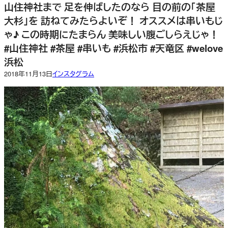
山住神社まで 足を伸ばしたのなら 目の前の「茶屋
大杉」を 訪ねてみたらよいぞ！ オススメは串いもじ
ゃ♪ この時期にたまらん 美味しい腹ごしらえじゃ！
#山住神社 #茶屋 #串いも #浜松市 #天竜区 #welove
浜松
2018年11月13日
インスタグラム