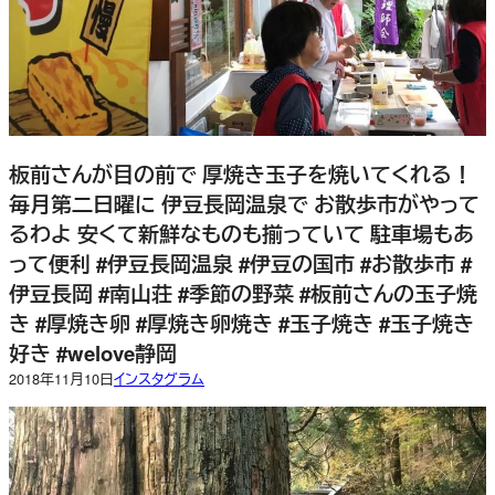
板前さんが目の前で 厚焼き玉子を焼いてくれる！
毎月第二日曜に 伊豆長岡温泉で お散歩市がやって
るわよ 安くて新鮮なものも揃っていて 駐車場もあ
って便利 #伊豆長岡温泉 #伊豆の国市 #お散歩市 #
伊豆長岡 #南山荘 #季節の野菜 #板前さんの玉子焼
き #厚焼き卵 #厚焼き卵焼き #玉子焼き #玉子焼き
好き #welove静岡
2018年11月10日
インスタグラム