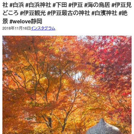
社 #白浜 #白浜神社 #下田 #伊豆 #海の鳥居 #伊豆見
どころ #伊豆観光 #伊豆最古の神社 #白濱神社 #絶
景 #welove静岡
2018年11月16日
インスタグラム