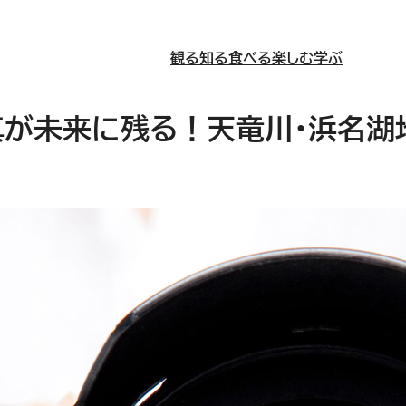
観る
知る
食べる
楽しむ
学ぶ
真が未来に残る！天竜川・浜名湖