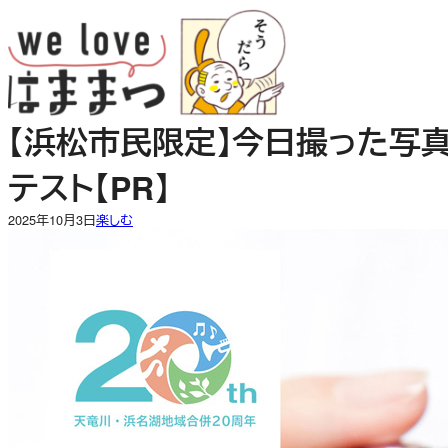
内
容
を
ス
キ
【浜松市民限定】今日撮った写
ッ
プ
テスト【PR】
2025年10月3日
楽しむ