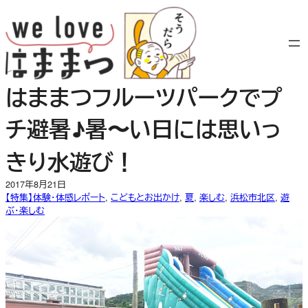
内
容
を
ス
キ
はままつフルーツパークでプ
ッ
プ
チ避暑♪暑〜い日には思いっ
きり水遊び！
2017年8月21日
【特集】体験・体感レポート
, 
こどもとお出かけ
, 
夏
, 
楽しむ
, 
浜松市北区
, 
遊
ぶ・楽しむ