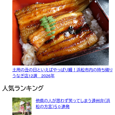
土用の丑の日といえばやっぱり鰻！浜松市内の持ち帰り
うなぎ店12選 2026年
人気ランキング
他県の人が思わず笑ってしまう遠州弁（浜
松の方言）５０連発