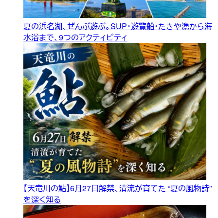
夏の浜名湖、ぜんぶ遊ぶ。SUP・遊覧船・たきや漁から海
水浴まで、9つのアクティビティ
【天竜川の鮎】6月27日解禁、清流が育てた “夏の風物詩”
を深く知る