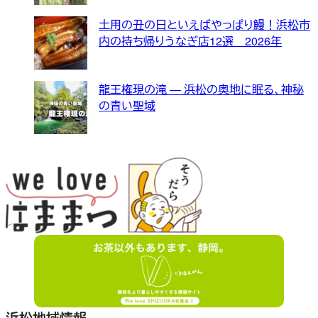
土用の丑の日といえばやっぱり鰻！浜松市
内の持ち帰りうなぎ店12選 2026年
龍王権現の滝 — 浜松の奥地に眠る、神秘
の青い聖域
浜松地域情報