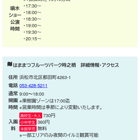
・17:30～
噴水
・18:00～
ショー
・18:30～
公演
・19:00～
時間
・19:30～
・20:15～
はままつフルーツパーク時之栖
詳細情報・アクセス
住所
浜松市北区都田町4263-1
電話
053-428-5211
通常
9:00〜18:00
開園
※果樹園ゾーンは17:00迄
時間
※営業時間は季節により変動いたします。
730円
高校生・大人
入園
360円
小中学生
料
無料
未就学児
※一部エリアのみ夜間のイルミ観賞可能