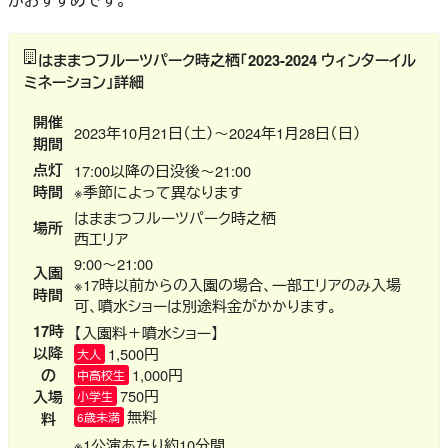
はままつフルーツパーク時之栖「2023-2024 ウィンターイル
ミネーション」詳細
開催
2023年10月21日（土）～2024年1月28日（日）
期間
点灯
17:00以降の日没後～21:00
時間
※季節によって異なります
はままつフルーツパーク時之栖
場所
西エリア
9:00～21:00
入園
※17時以前からの入園の場合、一部エリアのみ入場
時間
可、噴水ショーは別途料金がかかります。
17時
【入園料＋噴水ショー】
以降
1,500円
大人
の
1,000円
中高校生
750円
入場
小学生
無料
料
6歳未満
※1公演あたり約10分間