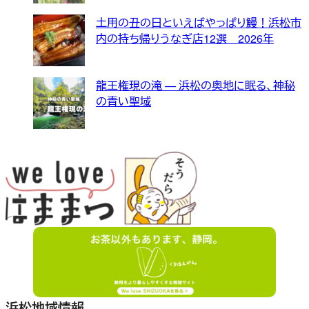
土用の丑の日といえばやっぱり鰻！浜松市
内の持ち帰りうなぎ店12選 2026年
龍王権現の滝 — 浜松の奥地に眠る、神秘
の青い聖域
浜松地域情報