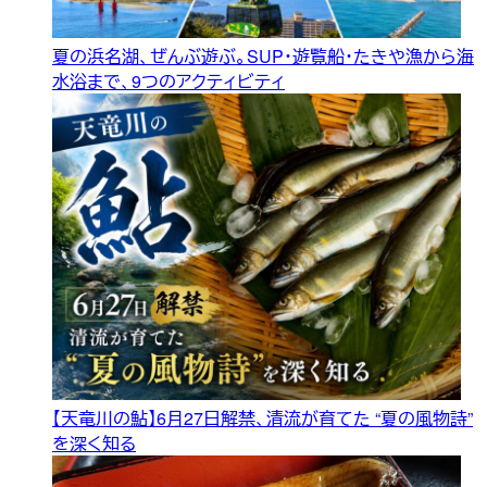
夏の浜名湖、ぜんぶ遊ぶ。SUP・遊覧船・たきや漁から海
水浴まで、9つのアクティビティ
【天竜川の鮎】6月27日解禁、清流が育てた “夏の風物詩”
を深く知る