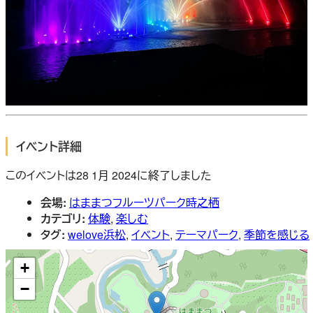
イベント詳細
このイベントは28 1月 2024に終了しました
会場:
はままつフルーツパーク時之栖
カテゴリ:
体験
,
楽しむ
タグ:
welove浜松
,
イベント
,
テーマパーク
,
季節を感じる
+
−