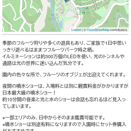
Leaflet
| ©
OpenStreetMap
contributors
季節のフルーツ狩りや多くの遊具もあり、ご家族で1日中思い
っきり遊べるはままつフルーツパーク時之栖。
イルミネーションは約300万個のLEDを使い、光のトンネルや
通路は光の世界に迷い込んだ気分です。
園内の色々な所で、フルーツのオブジェが出迎えてくれます。
夜間の噴水ショーは、入場料とは別に観賞料金がかかりますが
日本最大級の噴水ショー！
約10分間の音楽と光と水のショーは会話も忘れるほど見入っ
てしまいます。
※一部エリアのみ、日中からそのまま鑑賞可能です。
※噴水ショーは別途有料になりますので入園時にセット券購入
がおすすめです。