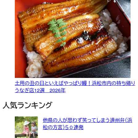
土用の丑の日といえばやっぱり鰻！浜松市内の持ち帰り
うなぎ店12選 2026年
人気ランキング
他県の人が思わず笑ってしまう遠州弁（浜
松の方言）５０連発