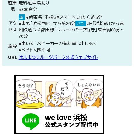
駐車
無料駐車場あり
場
※800台分
●新東名「浜松SAスマートIC」から約5分
車
アク
●東名「浜松西IC」から約30分
JR「浜松駅」から遠
バス
セス
州鉄道バス都田線「フルーツパーク行き」乗車約60分～
70分
●車いす、ベビーカーの有料貸し出しあり
施設
●ペット入園不可
URL
はままつフルーツパーク公式ウェブサイト