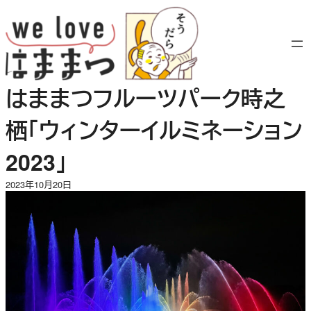
内
容
を
ス
キ
はままつフルーツパーク時之
ッ
プ
栖「ウィンターイルミネーション
2023」
2023年10月20日