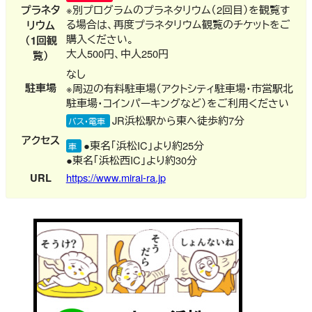
プラネタ
※別プログラムのプラネタリウム（2回目）を観覧す
る場合は、再度プラネタリウム観覧のチケットをご
リウム
購入ください。
（1回観
大人500円、中人250円
覧）
なし
駐車場
※周辺の有料駐車場（アクトシティ駐車場・市営駅北
駐車場・コインパーキングなど）をご利用ください
JR浜松駅から東へ徒歩約7分
バス・電車
アクセス
●東名「浜松IC」より約25分
車
●東名「浜松西IC」より約30分
URL
https://www.mirai-ra.jp