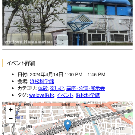
イベント詳細
日付:
2024年4月14日 1:00 PM
–
1:45 PM
会場:
浜松科学館
カテゴリ:
体験
,
楽しむ
,
講座・公演・展示会
タグ:
welove浜松
,
イベント
,
浜松科学館
+
−