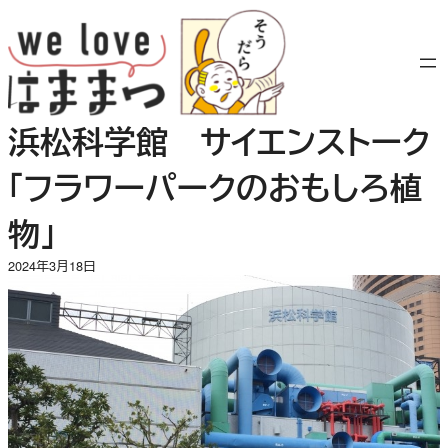
内
容
を
ス
キ
浜松科学館 サイエンストーク
ッ
プ
「フラワーパークのおもしろ植
物」
2024年3月18日