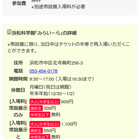
参加費
※別途常設展入場料が必要
浜松科学館「みらい～ら」の詳細
※常設展に限り、当日中はチケットの半券で再入場いただくこ
とができます。
住所
浜松市中区北寺島町256-3
電話
053-454-0178
開館時間
9:30～17:00 （入場は16:30まで）
月曜日（祝日は開館）
休館日
年末年始（12/30～1/2）
[入場料]
600円
大人(大学生以上)
常設展示
300円
高校生
無料
のみ
中学生以下
[入場料]
1,100円
大人(大学生以上)
常設展示
550円
高校生
と
無料
中学生以下