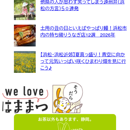
他県の人が思わず笑ってしまう遠州弁（浜
松の方言）５０連発
土用の丑の日といえばやっぱり鰻！浜松市
内の持ち帰りうなぎ店12選 2026年
【浜松・浜松近郊】夏真っ盛り！青空に向か
って元気いっぱい咲くひまわり畑を見に行
こう♪