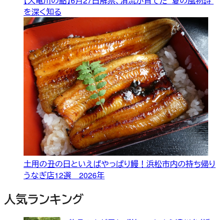
【天竜川の鮎】6月27日解禁、清流が育てた “夏の風物詩”
を深く知る
土用の丑の日といえばやっぱり鰻！浜松市内の持ち帰り
うなぎ店12選 2026年
人気ランキング