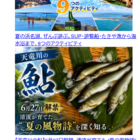
夏の浜名湖、ぜんぶ遊ぶ。SUP・遊覧船・たきや漁から海
水浴まで、9つのアクティビティ