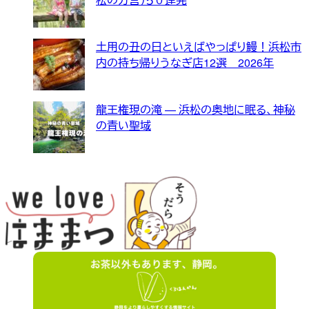
土用の丑の日といえばやっぱり鰻！浜松市
内の持ち帰りうなぎ店12選 2026年
龍王権現の滝 — 浜松の奥地に眠る、神秘
の青い聖域