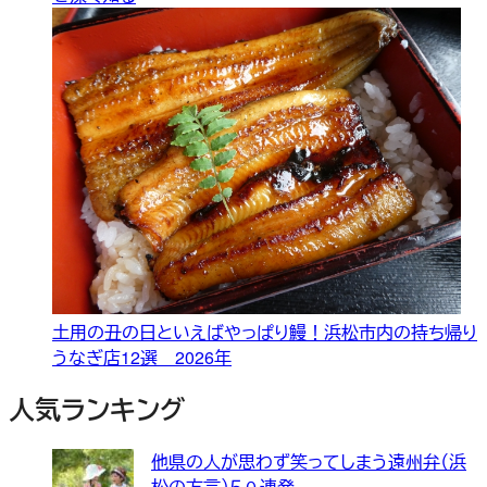
土用の丑の日といえばやっぱり鰻！浜松市内の持ち帰り
うなぎ店12選 2026年
人気ランキング
他県の人が思わず笑ってしまう遠州弁（浜
松の方言）５０連発