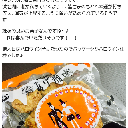
浜名湖に潮が満ちていくように、皆さまのもとへ
幸運
が打ち
寄せ、
運気が上昇
するように願いが込められているそうで
す！
縁起の良いお菓子なんですね〜♪
これは喜んでいただけそうです！！！
購入日はハロウィン時期だったのでパッケージがハロウィン仕
様でした♪