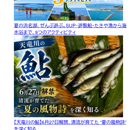
夏の浜名湖、ぜんぶ遊ぶ。SUP・遊覧船・たきや漁から海
水浴まで、9つのアクティビティ
【天竜川の鮎】6月27日解禁、清流が育てた “夏の風物詩”
を深く知る