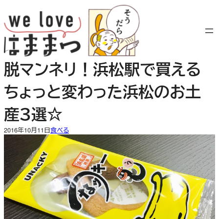
内
容
を
ス
キ
脱マンネリ！浜松駅で買える
ッ
プ
ちょっと変わった浜松のお土
産３選☆
2016年10月11日
食べる