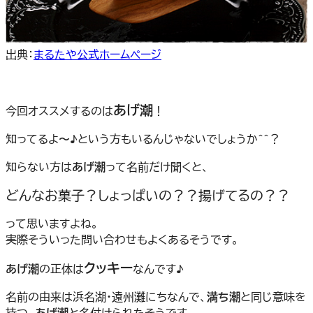
出典：
まるたや公式ホームページ
あげ潮
今回オススメするのは
！
知ってるよ〜♪という方もいるんじゃないでしょうか＾＾？
知らない方は
あげ潮
って名前だけ聞くと、
どんなお菓子？しょっぱいの？？揚げてるの？？
って思いますよね。
実際そういった問い合わせもよくあるそうです。
クッキー
あげ潮
の正体は
なんです♪
名前の由来は浜名湖・遠州灘にちなんで、
満ち潮
と同じ意味を
持つ、
あげ潮
と名付けられたそうです。