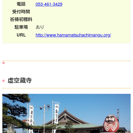
電話
053-461-3429
受付時間
祈祷初穂料
駐車場
あり
URL
http://www.hamamatsuhachimangu.org/
虚空蔵寺