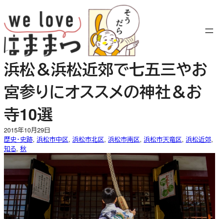
内
容
を
ス
キ
浜松＆浜松近郊で七五三やお
ッ
プ
宮参りにオススメの神社＆お
寺10選
2015年10月29日
歴史・史跡
, 
浜松市中区
, 
浜松市北区
, 
浜松市南区
, 
浜松市天竜区
, 
浜松近郊
, 
知る
, 
秋