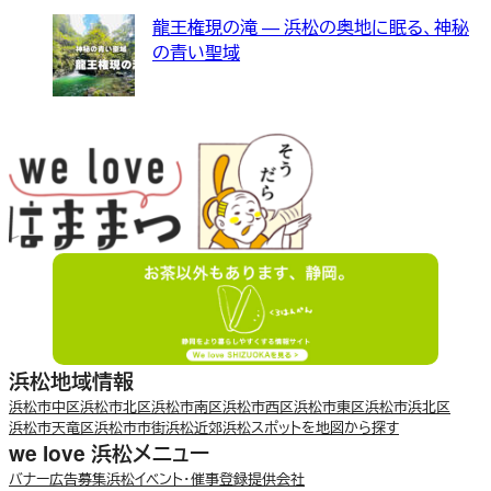
龍王権現の滝 — 浜松の奥地に眠る、神秘
の青い聖域
浜松地域情報
浜松市中区
浜松市北区
浜松市南区
浜松市西区
浜松市東区
浜松市浜北区
浜松市天竜区
浜松市市街
浜松近郊
浜松スポットを地図から探す
we love 浜松メニュー
バナー広告募集
浜松イベント・催事登録
提供会社