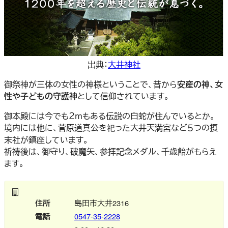
出典：
大井神社
御祭神が三体の女性の神様ということで、昔から
安産の神、女
性や子どもの守護神
として信仰されています。
御本殿には今でも２ｍもある伝説の白蛇が住んでいるとか。
境内には他に、菅原道真公を祀った大井天満宮など５つの摂
末社が鎮座しています。
祈祷後は、御守り、破魔矢、参拝記念メダル、千歳飴がもらえ
ます。
住所
島田市大井2316
電話
0547-35-2228