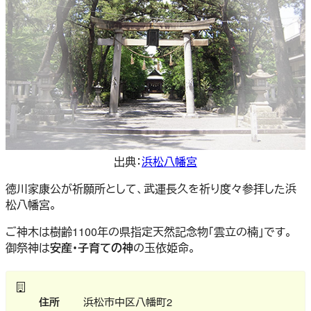
出典：
浜松八幡宮
徳川家康公が祈願所として、武運長久を祈り度々参拝した浜
松八幡宮。
ご神木は樹齢1100年の県指定天然記念物「雲立の楠」です。
御祭神は
安産・子育ての神
の玉依姫命。
住所
浜松市中区八幡町2