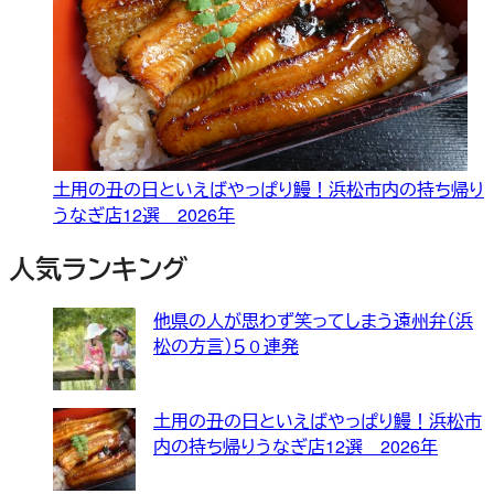
土用の丑の日といえばやっぱり鰻！浜松市内の持ち帰り
うなぎ店12選 2026年
人気ランキング
他県の人が思わず笑ってしまう遠州弁（浜
松の方言）５０連発
土用の丑の日といえばやっぱり鰻！浜松市
内の持ち帰りうなぎ店12選 2026年