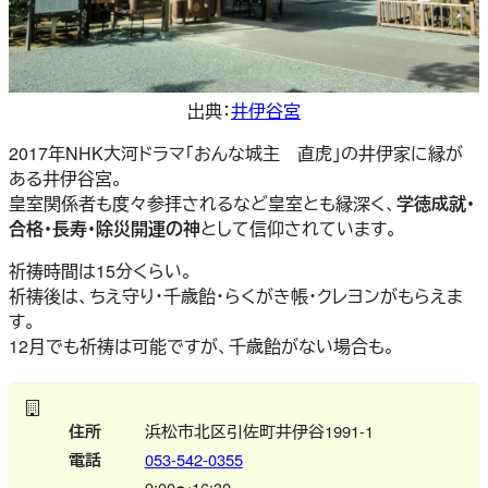
出典：
井伊谷宮
2017年NHK大河ドラマ「おんな城主 直虎」の井伊家に縁が
ある井伊谷宮。
皇室関係者も度々参拝されるなど皇室とも縁深く、
学徳成就・
合格・長寿・除災開運の神
として信仰されています。
祈祷時間は15分くらい。
祈祷後は、ちえ守り・千歳飴・らくがき帳・クレヨンがもらえま
す。
12月でも祈祷は可能ですが、千歳飴がない場合も。
住所
浜松市北区引佐町井伊谷1991-1
電話
053-542-0355
9:00〜16:30