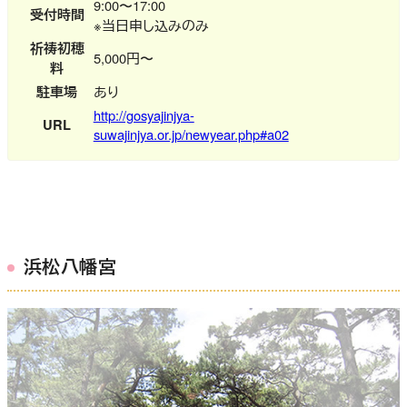
9:00〜17:00
受付時間
※当日申し込みのみ
祈祷初穂
5,000円〜
料
駐車場
あり
http://gosyajinjya-
URL
suwajinjya.or.jp/newyear.php#a02
浜松八幡宮