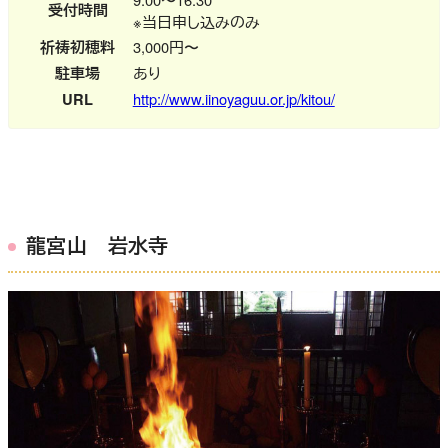
受付時間
※当日申し込みのみ
祈祷初穂料
3,000円〜
駐車場
あり
URL
http://www.iinoyaguu.or.jp/kitou/
龍宮山 岩水寺