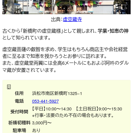
出典：
虚空蔵寺
古くから「新橋町の虚空蔵様」として親しまれ、
学業・知恵の神
として知られています。
虚空蔵菩薩の叡智を求め、学生はもちろん商店主や会社経営
者に至るまで知恵を授かろうとお参りに訪れます。
また、虚空蔵堂両翼には全高6メートルにもおよぶ阿吽のダル
マ蔵が安置されています。
住所
浜松市南区新橋町1325−1
電話
053-441-5927
【平日】10:00〜14:30 【土日祝日】9:00〜15:30
受付時間
※行事・法要のため不在の場合もあります。
祈祷初穂料
3,000円〜
駐車場
あり