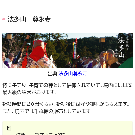
法多山 尊永寺
出典:
法多山尊永寺
特に
子守り、子育ての神
として信仰されていて、境内には日本
最大級の狛犬があります。
祈祷時間は２０分くらい。祈祷後は御守や御札がもらえます。
また、境内では千歳飴の販売もしています。
住所
袋井市豊沢277