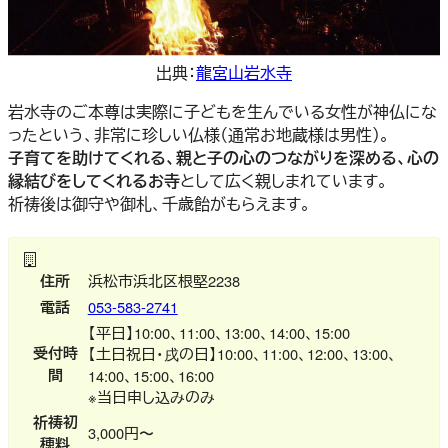
出典：
龍宮山岩水寺
岩水寺のご本尊は実際に子どもを生んでいる女性が神仏にな
ったという、非常に珍しい仏様（通常お地蔵様は男性）。
子育てを助けてくれる、親と子の心のつながりを深める、心の
縁結びをしてくれるお寺
として広く親しまれています。
祈祷後は御守や御札、千歳飴がもらえます。
住所
浜松市浜北区根堅2238
電話
053-583-2741
【平日】10:00、11:00、13:00、14:00、15:00
受付時
【土日祝日・戌の日】10:00、11:00、12:00、13:00、
間
14:00、15:00、16:00
※当日申し込みのみ
祈祷初
3,000円〜
穂料