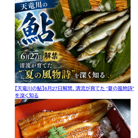
【天竜川の鮎】6月27日解禁、清流が育てた “夏の風物詩”
を深く知る