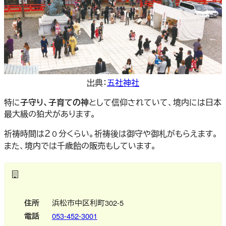
出典：
五社神社
特に
子守り、子育ての神
として信仰されていて、境内には日本
最大級の狛犬があります。
祈祷時間は２０分くらい。祈祷後は御守や御札がもらえます。
また、境内では千歳飴の販売もしています。
住所
浜松市中区利町302-5
電話
053-452-3001