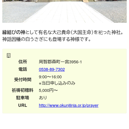
縁結びの神
として有名な大己貴命（大国主命）を祀った神社。
神話因幡の白うさぎにも登場する神様です。
住所
周智郡森町一宮3956-1
電話
0538-89-7302
9:00〜16:00
受付時間
※当日申し込みのみ
祈祷初穂料
5,000円〜
駐車場
あり
URL
http://www.okunijinja.or.jp/prayer