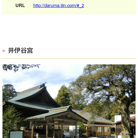
URL
http://daruma.jiin.com/#_2
井伊谷宮