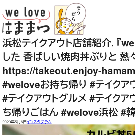
内
容
を
ス
キ
浜松テイクアウト店舗紹介. 『we 
ッ
プ
した 香ばしい焼肉丼ぶりと 
https://takeout.enjoy-ham
#weloveお持ち帰り #テイク
#テイクアウトグルメ #テイクア
ち帰りごはん #welove浜松 #
2020年5月6日
インスタグラム