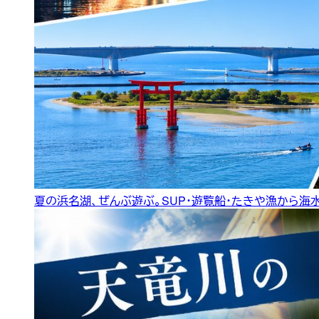
夏の浜名湖、ぜんぶ遊ぶ。SUP・遊覧船・たきや漁から海