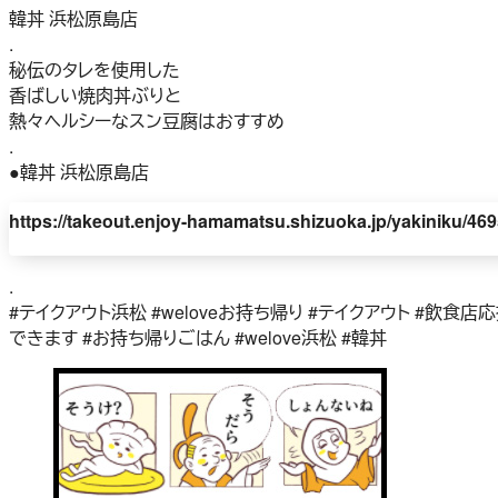
韓丼 浜松原島店
.
秘伝のタレを使用した
香ばしい焼肉丼ぶりと
熱々ヘルシーなスン豆腐はおすすめ
.
●韓丼 浜松原島店
https://takeout.enjoy-hamamatsu.shizuoka.jp/yakiniku/469
.
#テイクアウト浜松 #weloveお持ち帰り #テイクアウト #飲食店
できます #お持ち帰りごはん #welove浜松 #韓丼