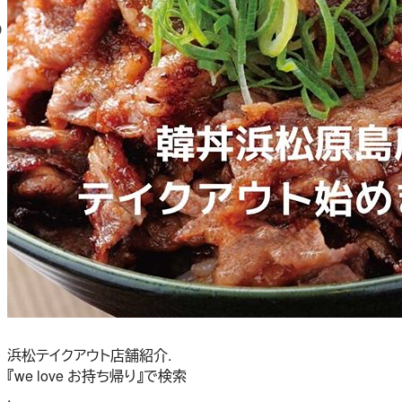
浜松テイクアウト店舗紹介.
『we love お持ち帰り』で検索
.