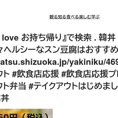
観る
知る
食べる
楽しむ
学ぶ
love お持ち帰り』で検索 . 
熱々ヘルシーなスン豆腐はおすすめ 
amatsu.shizuoka.jp/yakinik
アウト #飲食店応援 #飲食店応援フ
ウト弁当 #テイクアウトはじめま
韓丼