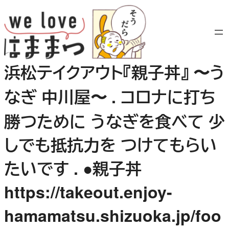
内
容
を
ス
キ
浜松テイクアウト『親子丼』 〜う
ッ
プ
なぎ 中川屋〜 . コロナに打ち
勝つために うなぎを食べて 少
しでも抵抗力を つけてもらい
たいです . ●親子丼
https://takeout.enjoy-
hamamatsu.shizuoka.jp/foo