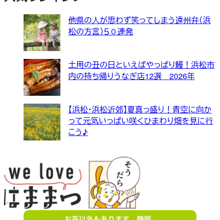
他県の人が思わず笑ってしまう遠州弁（浜
松の方言）５０連発
土用の丑の日といえばやっぱり鰻！浜松市
内の持ち帰りうなぎ店12選 2026年
【浜松・浜松近郊】夏真っ盛り！青空に向か
って元気いっぱい咲くひまわり畑を見に行
こう♪