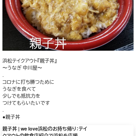
浜松テイクアウト『親子丼』
〜うなぎ 中川屋〜
.
コロナに打ち勝つために
うなぎを食べて
少しでも抵抗力を
つけてもらいたいです
.
●親子丼
親子丼 | we love浜松のお持ち帰り：テイ
クアウトの飲食店紹介で浜松を応援