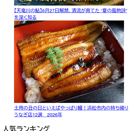
【天竜川の鮎】6月27日解禁、清流が育てた “夏の風物詩”
を深く知る
土用の丑の日といえばやっぱり鰻！浜松市内の持ち帰り
うなぎ店12選 2026年
人気ランキング